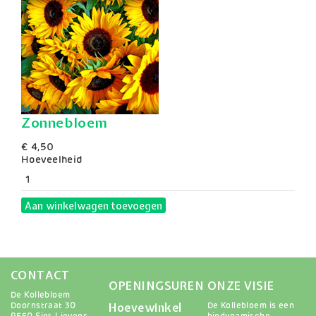
Zonnebloem
€ 4,50
Hoeveelheid
Aan winkelwagen toevoegen
CONTACT
OPENINGSUREN
ONZE VISIE
De Kollebloem
Hoevewinkel
Doornstraat 30
De Kollebloem is een