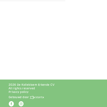
2026 De Kollebloem Erkende CV
All rights reserved
Privacy policy
Gebouwd door
startx
r
Afbeelding
Afbeelding