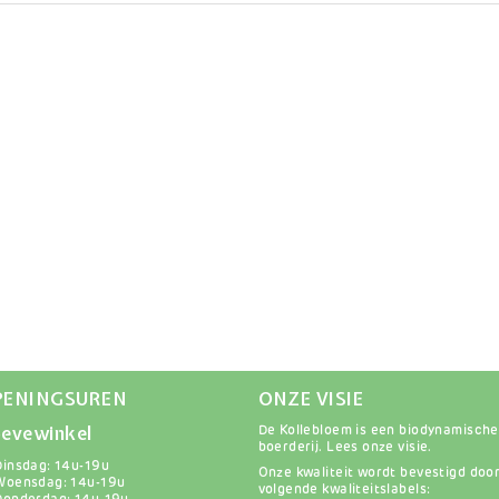
PENINGSUREN
ONZE VISIE
evewinkel
De Kollebloem is een biodynamische
boerderij.
Lees onze visie
.
Dinsdag: 14u-19u
Onze kwaliteit wordt bevestigd doo
Woensdag: 14u-19u
volgende kwaliteitslabels: