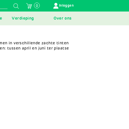
GEBRUIKERSMENU
Inloggen
0
e
Verdieping
Over ons
emen in verschillende zachte tinten
n: tussen april en juni ter plaatse