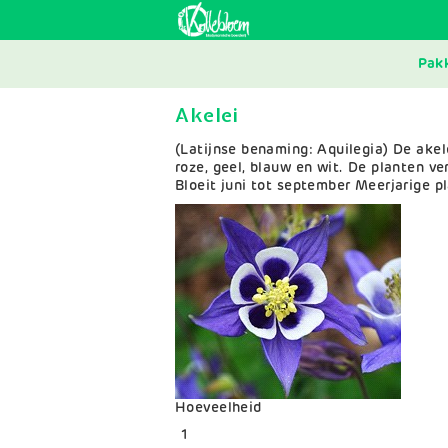
Skip
to
main
MAI
navigation
Pak
NAV
Akelei
(Latijnse benaming: Aquilegia) De akel
roze, geel, blauw en wit. De planten ve
Bloeit juni tot september Meerjarige p
Variaties
Hoeveelheid