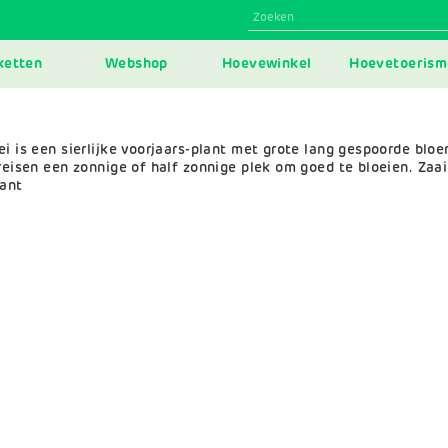
N
ketten
Webshop
Hoevewinkel
Hoevetoerism
IGATION
ei is een sierlijke voorjaars-plant met grote lang gespoorde blo
reisen een zonnige of half zonnige plek om goed te bloeien. Zaaie
lant