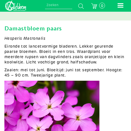
Skip
0
to
main
navigation
Damastbloem paars
Hesperis Matronalis
Eironde tot lancetvormige bladeren. Lekker geurende
paarse bloemen. Bloeit in een tros. Waardplant voor
meerdere rupsen van dagvlinders zoals oranjetipje en klein
koolwitje. Licht vochtige grond, halfschaduw.
Zaaien: mei tot juni. Bloeitĳd: juni tot september. Hoogte:
45 – 90 cm. Tweejarige plant.