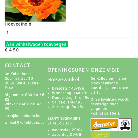
Variaties
Hoeveelheid
Aan winkelwagen toevoegen
€ 4,50
CONTACT
OPENINGSUREN
ONZE VISIE
De Kollebloem
Hoevewinkel
Doornstraat 30
De Kollebloem is een
9550 Sint-Lievens-
biodynamische
Esse
boerderij.
Lees onze
Dinsdag: 14u-19u
visie
.
Woensdag: 14u-19u
Algemeen: 054 34 36
Donderdag: 14u-19u
82
Onze kwaliteit wordt
Vrijdag: 14u-19u
Winkel: 0480 68 42
bevestigd door
Zaterdag: 9u-16u
99
volgende
kwaliteitslabels:
info@kollebloem.be
SLUITINGSDAGEN
winkel@kollebloem.be
ZOMER 2026:
woensdag 29/07
zaterdag 29/08