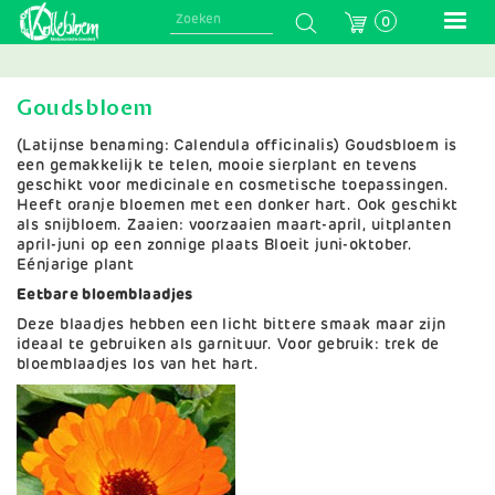
Skip
0
to
main
navigation
Goudsbloem
(Latijnse benaming: Calendula officinalis) Goudsbloem is
een gemakkelijk te telen, mooie sierplant en tevens
geschikt voor medicinale en cosmetische toepassingen.
Heeft oranje bloemen met een donker hart. Ook geschikt
als snijbloem. Zaaien: voorzaaien maart-april, uitplanten
april-juni op een zonnige plaats Bloeit juni-oktober.
Eénjarige plant
Eetbare bloemblaadjes
Deze blaadjes hebben een licht bittere smaak maar zijn
ideaal te gebruiken als garnituur. Voor gebruik: trek de
bloemblaadjes los van het hart.