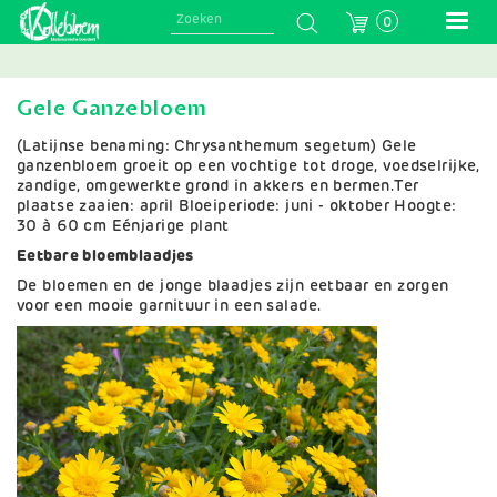
Skip
0
to
main
navigation
Gele Ganzebloem
(Latijnse benaming: Chrysanthemum segetum) Gele
ganzenbloem groeit op een vochtige tot droge, voedselrijke,
zandige, omgewerkte grond in akkers en bermen.Ter
plaatse zaaien: april Bloeiperiode: juni - oktober Hoogte:
30 à 60 cm Eénjarige plant
Eetbare bloemblaadjes
De bloemen en de jonge blaadjes zijn eetbaar en zorgen
voor een mooie garnituur in een salade.