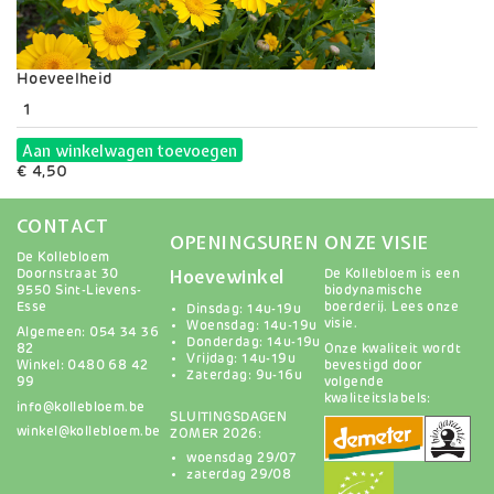
Variaties
Hoeveelheid
Aan winkelwagen toevoegen
€ 4,50
CONTACT
OPENINGSUREN
ONZE VISIE
De Kollebloem
Hoevewinkel
Doornstraat 30
De Kollebloem is een
9550 Sint-Lievens-
biodynamische
Esse
boerderij.
Lees onze
Dinsdag: 14u-19u
visie
.
Woensdag: 14u-19u
Algemeen: 054 34 36
Donderdag: 14u-19u
82
Onze kwaliteit wordt
Vrijdag: 14u-19u
Winkel: 0480 68 42
bevestigd door
Zaterdag: 9u-16u
99
volgende
kwaliteitslabels:
info@kollebloem.be
SLUITINGSDAGEN
winkel@kollebloem.be
ZOMER 2026:
woensdag 29/07
zaterdag 29/08