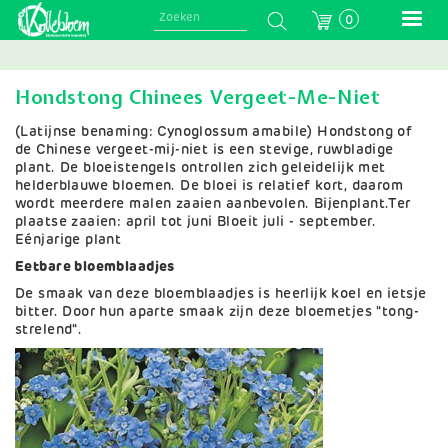
Skip
0
to
main
navigation
Hondstong Chinees Vergeet-Me-Niet
(Latijnse benaming: Cynoglossum amabile) Hondstong of
de Chinese vergeet-mij-niet is een stevige, ruwbladige
plant. De bloeistengels ontrollen zich geleidelijk met
helderblauwe bloemen. De bloei is relatief kort, daarom
wordt meerdere malen zaaien aanbevolen. Bijenplant.Ter
plaatse zaaien: april tot juni Bloeit juli - september.
Eénjarige plant
Eetbare bloemblaadjes
De smaak van deze bloemblaadjes is heerlijk koel en ietsje
bitter. Door hun aparte smaak zijn deze bloemetjes "tong-
strelend".