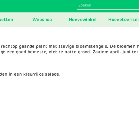
N
ketten
Webshop
Hoevewinkel
Hoevetoerism
IGATION
 rechtop gaande plant met stevige bloemstengels. De bloemen h
t een goed bemeste, niet te natte grond. Zaaien: april- juni ter
en in een kleurrijke salade.