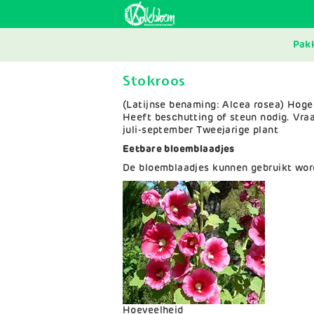
Skip
to
main
MAI
navigation
Pak
NAV
Stokroos
(Latijnse benaming: Alcea rosea) Hoge
Heeft beschutting of steun nodig. Vraag
juli-september Tweejarige plant
Eetbare bloemblaadjes
De bloemblaadjes kunnen gebruikt word
Variaties
Hoeveelheid