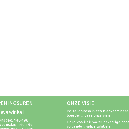
PENINGSUREN
ONZE VISIE
evewinkel
De Kollebloem is een biodynamische
boerderij.
Lees onze visie
.
Dinsdag: 14u-19u
Onze kwaliteit wordt bevestigd doo
Woensdag: 14u-19u
volgende kwaliteitslabels: