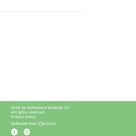
2026 De Kollebloem Erkende CV
All rights reserved
Privacy policy
Gebouwd door
startx
r
Afbeelding
Afbeelding