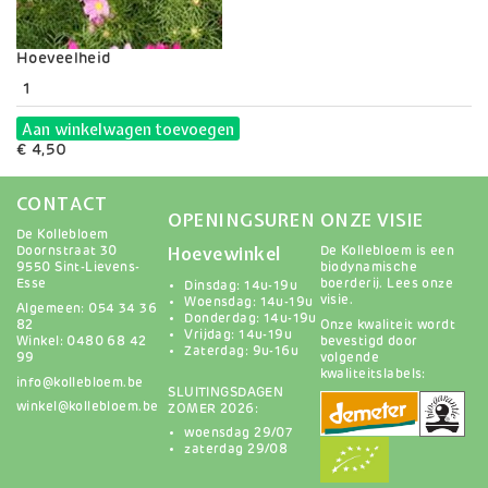
Variaties
Hoeveelheid
Aan winkelwagen toevoegen
€ 4,50
CONTACT
OPENINGSUREN
ONZE VISIE
De Kollebloem
Hoevewinkel
Doornstraat 30
De Kollebloem is een
9550 Sint-Lievens-
biodynamische
Esse
boerderij.
Lees onze
Dinsdag: 14u-19u
visie
.
Woensdag: 14u-19u
Algemeen: 054 34 36
Donderdag: 14u-19u
82
Onze kwaliteit wordt
Vrijdag: 14u-19u
Winkel: 0480 68 42
bevestigd door
Zaterdag: 9u-16u
99
volgende
kwaliteitslabels:
info@kollebloem.be
SLUITINGSDAGEN
winkel@kollebloem.be
ZOMER 2026:
woensdag 29/07
zaterdag 29/08