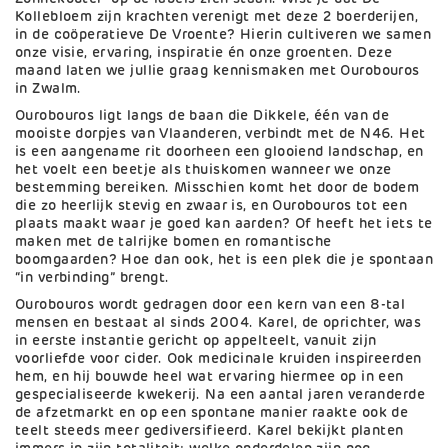
Kollebloem zijn krachten verenigt met deze 2 boerderijen,
in de coöperatieve De Vroente? Hierin cultiveren we samen
onze visie, ervaring, inspiratie én onze groenten. Deze
maand laten we jullie graag kennismaken met Ourobouros
in Zwalm.
Ourobouros ligt langs de baan die Dikkele, één van de
mooiste dorpjes van Vlaanderen, verbindt met de N46. Het
is een aangename rit doorheen een glooiend landschap, en
het voelt een beetje als thuiskomen wanneer we onze
bestemming bereiken. Misschien komt het door de bodem
die zo heerlijk stevig en zwaar is, en Ourobouros tot een
plaats maakt waar je goed kan aarden? Of heeft het iets te
maken met de talrijke bomen en romantische
boomgaarden? Hoe dan ook, het is een plek die je spontaan
“in verbinding” brengt.
Ourobouros wordt gedragen door een kern van een 8-tal
mensen en bestaat al sinds 2004. Karel, de oprichter, was
in eerste instantie gericht op appelteelt, vanuit zijn
voorliefde voor cider. Ook medicinale kruiden inspireerden
hem, en hij bouwde heel wat ervaring hiermee op in een
gespecialiseerde kwekerij. Na een aantal jaren veranderde
de afzetmarkt en op een spontane manier raakte ook de
teelt steeds meer gediversifieerd. Karel bekijkt planten