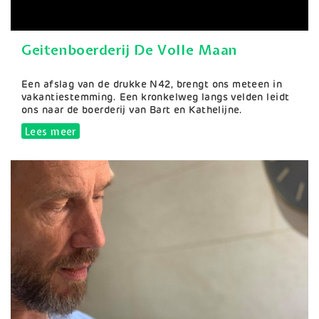
Geitenboerderij De Volle Maan
Samenvatting
Een afslag van de drukke N42, brengt ons meteen in
vakantiestemming. Een kronkelweg langs velden leidt
ons naar de boerderij van Bart en Kathelijne.
Lees meer
over Geitenboerderij De Volle Maan