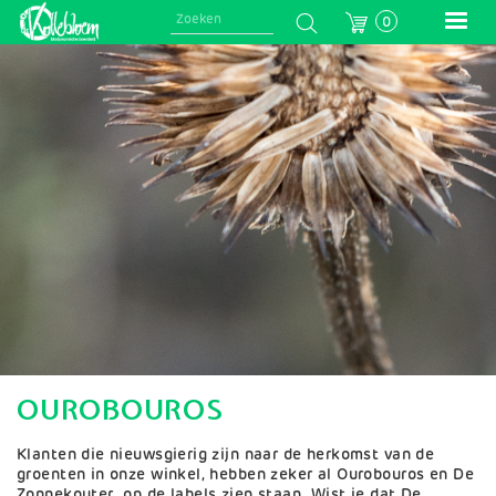
Skip
0
to
main
Afbeelding
navigation
OUROBOUROS
Klanten die nieuwsgierig zijn naar de herkomst van de
groenten in onze winkel, hebben zeker al Ourobouros en De
Zonnekouter op de labels zien staan. Wist je dat De