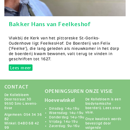
Bakker Hans van Feelkeshof
Samenvatting
Vlakbij de Kerk van het pittoreske St-Goriks-
Oudenhove ligt FeelkesHof. De Boerderij van Felix
(‘Feelke’), die lang geleden als nieuwkomer in het dorp
de boerderij kwam bewonen, valt terug te vinden in
geschriften tot 1627.
Lees meer
over Bakker Hans van Feelkeshof
CONTACT
OPENINGSUREN
ONZE VISIE
De Kollebloem
Hoevewinkel
Doornstraat 30
De Kollebloem is een
9550 Sint-Lievens-
biodynamische
Esse
boerderij.
Lees onze
Dinsdag: 14u-19u
visie
.
Woensdag: 14u-19u
Algemeen: 054 34 36
Donderdag: 14u-19u
82
Onze kwaliteit wordt
Vrijdag: 14u-19u
Winkel: 0480 68 42
bevestigd door
Zaterdag: 9u-16u
99
volgende