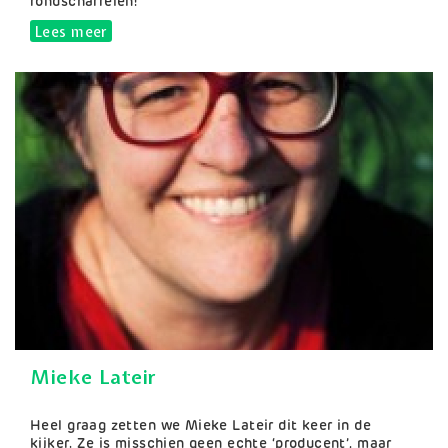
rondscharrelen!
Lees meer
over De Daalkouter
Mieke Lateir
Samenvatting
Heel graag zetten we Mieke Lateir dit keer in de
kijker. Ze is misschien geen echte ‘producent’, maar