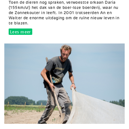
Samenvatting
Toen de dieren nog spraken, verwoestte orkaan Daria
(155km/u!) het dak van de boer-loze boerderij, waar nu
de Zonnekouter in leeft. In 2001 trotseerden An en
Walter de enorme uitdaging om de ruïne nieuw leven in
te blazen.
Lees meer
over De Zonnekouter