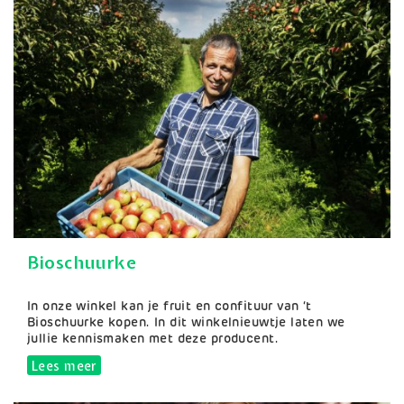
Bioschuurke
Samenvatting
In onze winkel kan je fruit en confituur van ‘t
Bioschuurke kopen. In dit winkelnieuwtje laten we
jullie kennismaken met deze producent.
Lees meer
over Bioschuurke