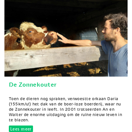
De Zonnekouter
Samenvatting
Toen de dieren nog spraken, verwoestte orkaan Daria
(155km/u!) het dak van de boer-loze boerderij, waar nu
de Zonnekouter in leeft. In 2001 trotseerden An en
Walter de enorme uitdaging om de ruïne nieuw leven in
te blazen.
Lees meer
over De Zonnekouter