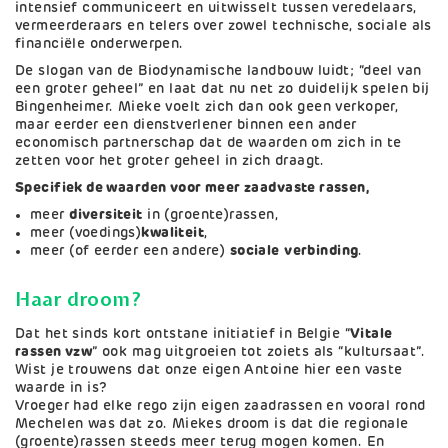
intensief communiceert en uitwisselt tussen veredelaars,
vermeerderaars en telers over zowel technische, sociale als
financiële onderwerpen.
De slogan van de Biodynamische landbouw luidt; “deel van
een groter geheel” en laat dat nu net zo duidelijk spelen bij
Bingenheimer. Mieke voelt zich dan ook geen verkoper,
maar eerder een dienstverlener binnen een ander
economisch partnerschap dat de waarden om zich in te
zetten voor het groter geheel in zich draagt.
Specifiek de waarden voor meer zaadvaste rassen,
meer
diversiteit
in (groente)rassen,
meer (voedings)
kwaliteit
,
meer (of eerder een andere)
sociale
verbinding
.
Haar droom?
Dat het sinds kort ontstane initiatief in Belgie “
Vitale
rassen vzw
” ook mag uitgroeien tot zoiets als “kultursaat”.
Wist je trouwens dat onze eigen Antoine hier een vaste
waarde in is?
Vroeger had elke rego zijn eigen zaadrassen en vooral rond
Mechelen was dat zo. Miekes droom is dat die regionale
(groente)rassen steeds meer terug mogen komen. En