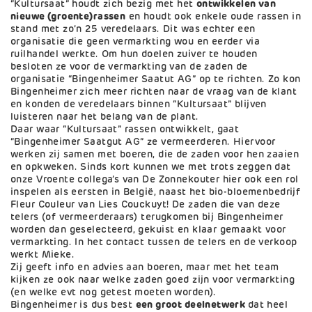
“Kultursaat” houdt zich bezig met het
ontwikkelen van
nieuwe (groente)rassen
en houdt ook enkele oude rassen in
stand met zo’n 25 veredelaars. Dit was echter een
organisatie die geen vermarkting wou en eerder via
ruilhandel werkte. Om hun doelen zuiver te houden
besloten ze voor de vermarkting van de zaden de
organisatie “Bingenheimer Saatut AG” op te richten. Zo kon
Bingenheimer zich meer richten naar de vraag van de klant
en konden de veredelaars binnen “Kultursaat” blijven
luisteren naar het belang van de plant.
Daar waar “Kultursaat” rassen ontwikkelt, gaat
“Bingenheimer Saatgut AG” ze vermeerderen. Hiervoor
werken zij samen met boeren, die de zaden voor hen zaaien
en opkweken. Sinds kort kunnen we met trots zeggen dat
onze Vroente collega’s van De Zonnekouter hier ook een rol
inspelen als eersten in België, naast het bio-bloemenbedrijf
Fleur Couleur van Lies Couckuyt! De zaden die van deze
telers (of vermeerderaars) terugkomen bij Bingenheimer
worden dan geselecteerd, gekuist en klaar gemaakt voor
vermarkting. In het contact tussen de telers en de verkoop
werkt Mieke.
Zij geeft info en advies aan boeren, maar met het team
kijken ze ook naar welke zaden goed zijn voor vermarkting
(en welke evt nog getest moeten worden).
Bingenheimer is dus best
een groot deelnetwerk
dat heel