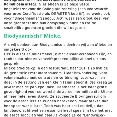
Kollebloem aflegt
. Niet alleen is ze onze vaste
begeleidster voor de Collegiale toetsing (een voorwaarde
voor onze Certificatie als DEMETER bedrijf), ze werkt ook
voor “Bingenheimer Saadgut AG”, waar een groot deel van
onze groentezaden hun oorsprong vinden en tot de
smakelijke groenten groeien die wij oogsten.
Biodynamisch? Mieke.
Als wij denken aan Biodynamisch, denken wij aan Mieke en
omgekeerd ook!
Het is alsof ze onlosmakelijk met elkaar verbonden zijn, en
toch is dat niet zo vanzelfsprekend blijkt al snel uit ons
gesprek.
Mieke groeide op in een restaurant, haar zus is zo bvb de
4e generatie restauranthouders. Haar bewondering voor
vakmanschap met de trots en verbinding voor wat men
doet in de setting van een klein familiebedrijf, dat kreeg ze
alvast met de paplepel mee. Daarnaast is het haar grote
gevoeligheid voor de wereld, de aarde, het milieu die Mieke
al haar hele leven stuwt. Ze studeerde Bio-ingenieur om
voor de aarde iets te kunnen betekenen, maar raakte dan
het spoor wat bijster. Toch was haar snel duidelijk dat
landbouw echt wel een essentiële rol speelt in hoe het met
de aarde loopt en van daaruit volgde ze de “Landwijzer-