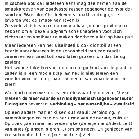
misschien ook dat iedereen eens mag deelnemen aan de
smaakproeven van zaadvaste rassen tegenover de hybride-
soorten. Want die Aha-belevenis maakt zintuiglijk te
ervaren wat de smaak van leven is.
Ze voelt zich bevoorrecht om via haar job het privilege te
hebben om al deze Biodynamische theorieën voor zich
zichtbaar en voelbaar te maken doorheen alles op haar pad.
Maar iedereen kan het uiteindelijk ook dichtbij al een
beetje aanschouwen in de schoonheid van een zaadje
zaaien en van zaad tot zaad laten groeien om dan terug
zaaien!
Het wonderlijke hiervan, de enorme gulheid van de plant in
zaden is al een mooie stap. En het is niet alleen een
wonder voor het oog, maar eveneens van waarde voor de
bijen!
Wat onthouden we als essentiële waarden die voor Mieke
meteen
de meerwaarde van Biodynamisch tegenover louter
Biologisch
bevatten
: verbinding – het wezenlijke – kwaliteit
!
Op een andere manier kijken dus vanuit verbinding, in
samenhangen en mee op het ritme van de natuur, cultuur.
Op zoek gaan naar het wezenlijke (de eigenheid/identiteit)
van alles (planten, dieren, ..) om ons heen. En genieten van
die schoonheid die je (niet meteen) ziet.