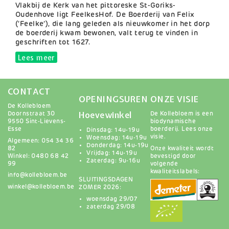
Samenvatting
Vlakbij de Kerk van het pittoreske St-Goriks-
Oudenhove ligt FeelkesHof. De Boerderij van Felix
(‘Feelke’), die lang geleden als nieuwkomer in het dorp
de boerderij kwam bewonen, valt terug te vinden in
geschriften tot 1627.
Lees meer
over Bakker Hans van Feelkeshof
CONTACT
OPENINGSUREN
ONZE VISIE
De Kollebloem
Hoevewinkel
Doornstraat 30
De Kollebloem is een
9550 Sint-Lievens-
biodynamische
Esse
boerderij.
Lees onze
Dinsdag: 14u-19u
visie
.
Woensdag: 14u-19u
Algemeen: 054 34 36
Donderdag: 14u-19u
82
Onze kwaliteit wordt
Vrijdag: 14u-19u
Winkel: 0480 68 42
bevestigd door
Zaterdag: 9u-16u
99
volgende
kwaliteitslabels:
info@kollebloem.be
SLUITINGSDAGEN
winkel@kollebloem.be
ZOMER 2026:
woensdag 29/07
zaterdag 29/08