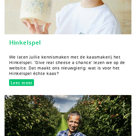
Hinkelspel
Samenvatting
We laten jullie kennismaken met de kaasmakerij het
Hinkelspel. ‘Give real cheese a chance’ lezen we op de
website. Dat maakt ons nieuwgierig: wat is voor het
Hinkelspel échte kaas?
Lees meer
over Hinkelspel