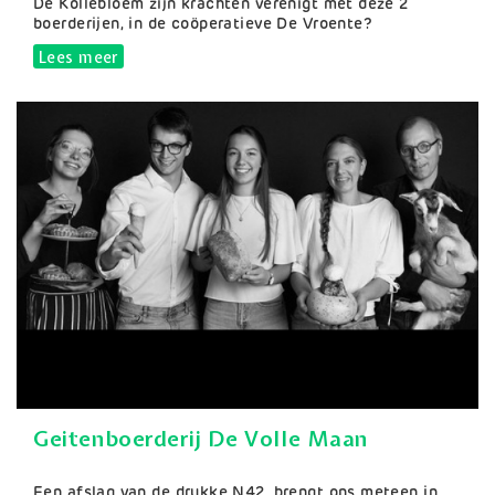
De Kollebloem zijn krachten verenigt met deze 2
boerderijen, in de coöperatieve De Vroente?
Lees meer
over Ourobouros
Geitenboerderij De Volle Maan
Samenvatting
Een afslag van de drukke N42, brengt ons meteen in