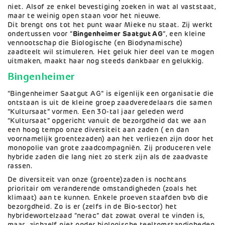
niet. Alsof ze enkel bevestiging zoeken in wat al vaststaat,
maar te weinig open staan voor het nieuwe.
Dit brengt ons tot het punt waar Mieke nu staat. Zij werkt
ondertussen voor “
Bingenheimer Saatgut AG
”, een kleine
vennootschap die Biologische (en Biodynamische)
zaadteelt wil stimuleren. Het geluk hier deel van te mogen
uitmaken, maakt haar nog steeds dankbaar en gelukkig.
Bingenheimer
“Bingenheimer Saatgut AG” is eigenlijk een organisatie die
ontstaan is uit de kleine groep zaadveredelaars die samen
“Kultursaat” vormen. Een 30-tal jaar geleden werd
“Kultursaat” opgericht vanuit de bezorgdheid dat we aan
een hoog tempo onze diversiteit aan zaden ( en dan
voornamelijk groentezaden) aan het verliezen zijn door het
monopolie van grote zaadcompagniën. Zij produceren vele
hybride zaden die lang niet zo sterk zijn als de zaadvaste
rassen.
De diversiteit van onze (groente)zaden is nochtans
prioritair om veranderende omstandigheden (zoals het
klimaat) aan te kunnen. Enkele proeven staafden bvb die
bezorgdheid. Zo is er (zelfs in de Bio-sector) het
hybridewortelzaad “nerac” dat zowat overal te vinden is,
maar zichzelf niet onder biologische teeltomstandigheden