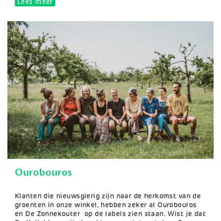
Lees meer
over Boer Manuel
Ourobouros
Samenvatting
Klanten die nieuwsgierig zijn naar de herkomst van de
groenten in onze winkel, hebben zeker al Ourobouros
en De Zonnekouter op de labels zien staan. Wist je dat