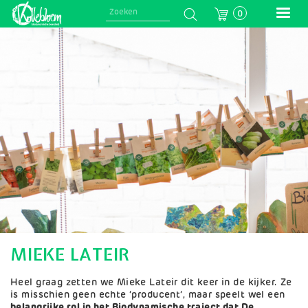
Skip
0
to
main
Afbeelding
navigation
MIEKE LATEIR
Heel graag zetten we Mieke Lateir dit keer in de kijker. Ze
is misschien geen echte ‘producent’, maar speelt wel een
belangrijke rol in het Biodynamische traject dat De