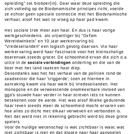
opleiding” tot bioboer(in). Daar waar deze opleiding die
zich volledig op de Biodynamische principes richt, voelde
ze echter geen speciale connectie met het Biodynamische
verhaal, alsof het wat te vroeg op haar pad kwam.
Het sociale trok meer aan haar. En dus is haar vorige
werkgeschiedenis als vrijwilliger bij “Oxfam
Wereldwinkels” en 10 jaar werkervaring bij
“Vredeseilanden” een logisch gevolg daarvan. Via haar
werkervaring werd haar fascinatie voor het kleinschalige
boerenvak steeds groter. De schoonheid ervan die zich o.a.
uitte in de
sociale verbindingen
onderling en die van de
boer met het land raakten haar diep.
Desondanks was het het verhaal van de politiek rond de
zaadsector die haar ‘triggerde’, toen ze hiermee in
aanraking kwam via haar werk bij Vredeseilanden. Het
monopolie en de verwoestende onomkeerbare invloed van
ggo’s stuwde haar verder in haar streven iets te kunnen
betekenen voor de aarde. Het was alsof Mieke gedurende
haar leven steeds meer de schoonheid mocht ervaren van
hoe alles zo dicht met elkaar verweven en verbonden is.
Net dat werd niet in rekening gebracht werd bij deze grote
spelers.
Voor de huidige wetenschap is wat zichtbaar is waar, wat
niet zichtbaar is niet en dat klopte naar haar aanvoelen