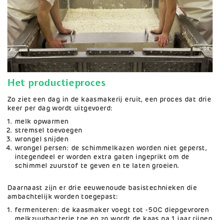
Het productieproces
Zo ziet een dag in de kaasmakerij eruit, een proces dat drie
keer per dag wordt uitgevoerd:
melk opwarmen
stremsel toevoegen
wrongel snijden
wrongel persen: de schimmelkazen worden niet geperst,
integendeel er worden extra gaten ingeprikt om de
schimmel zuurstof te geven en te laten groeien.
Daarnaast zijn er drie eeuwenoude basistechnieken die
ambachtelijk worden toegepast:
fermenteren: de kaasmaker voegt tot -50C diepgevroren
melkzuurbacterie toe en zo wordt de kaas na 1 jaar rijpen