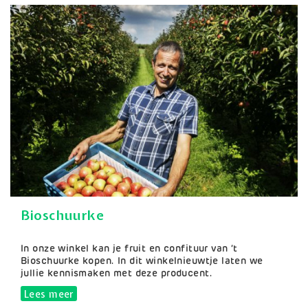
Bioschuurke
Samenvatting
In onze winkel kan je fruit en confituur van ‘t
Bioschuurke kopen. In dit winkelnieuwtje laten we
jullie kennismaken met deze producent.
Lees meer
over Bioschuurke