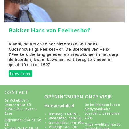
Bakker Hans van Feelkeshof
Samenvatting
Vlakbij de Kerk van het pittoreske St-Goriks-
Oudenhove ligt FeelkesHof. De Boerderij van Felix
(‘Feelke’), die lang geleden als nieuwkomer in het dorp
de boerderij kwam bewonen, valt terug te vinden in
geschriften tot 1627.
Lees meer
over Bakker Hans van Feelkeshof
CONTACT
OPENINGSUREN
ONZE VISIE
De Kollebloem
Hoevewinkel
Doornstraat 30
De Kollebloem is een
9550 Sint-Lievens-
biodynamische
Esse
boerderij.
Lees onze
Dinsdag: 14u-19u
visie
.
Woensdag: 14u-19u
Algemeen: 054 34 36
Donderdag: 14u-19u
82
Onze kwaliteit wordt
Vrijdag: 14u-19u
Winkel: 0480 68 42
bevestigd door