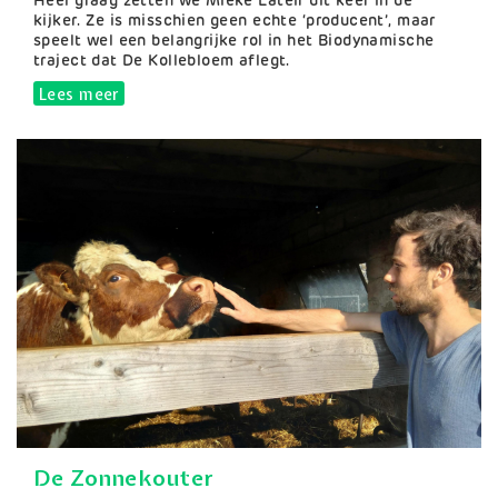
Samenvatting
Heel graag zetten we Mieke Lateir dit keer in de
kijker. Ze is misschien geen echte ‘producent’, maar
speelt wel een belangrijke rol in het Biodynamische
traject dat De Kollebloem aflegt.
Lees meer
over Mieke Lateir
De Zonnekouter