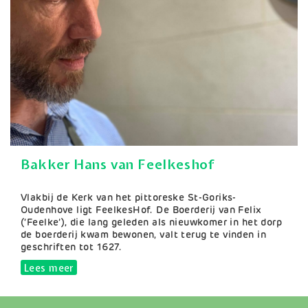
Bakker Hans van Feelkeshof
Samenvatting
Vlakbij de Kerk van het pittoreske St-Goriks-
Oudenhove ligt FeelkesHof. De Boerderij van Felix
(‘Feelke’), die lang geleden als nieuwkomer in het dorp
de boerderij kwam bewonen, valt terug te vinden in
geschriften tot 1627.
Lees meer
over Bakker Hans van Feelkeshof