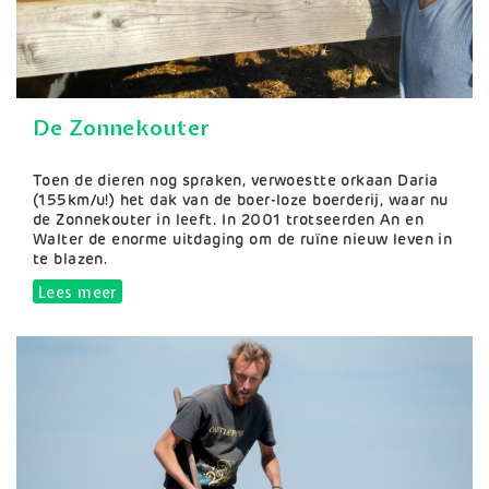
De Zonnekouter
Samenvatting
Toen de dieren nog spraken, verwoestte orkaan Daria
(155km/u!) het dak van de boer-loze boerderij, waar nu
de Zonnekouter in leeft. In 2001 trotseerden An en
Walter de enorme uitdaging om de ruïne nieuw leven in
te blazen.
Lees meer
over De Zonnekouter