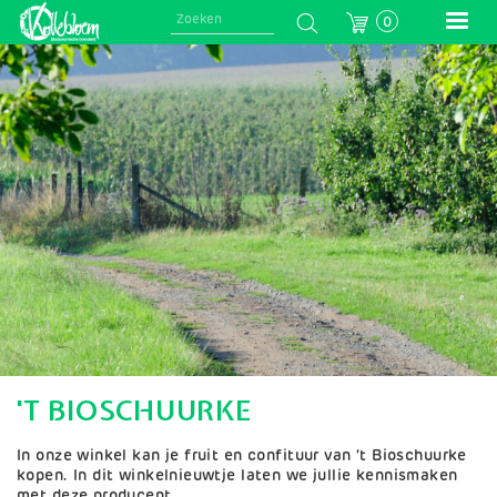
Skip
0
to
main
Afbeelding
navigation
'T BIOSCHUURKE
In onze winkel kan je fruit en confituur van ‘t Bioschuurke
kopen. In dit winkelnieuwtje laten we jullie kennismaken
met deze producent.