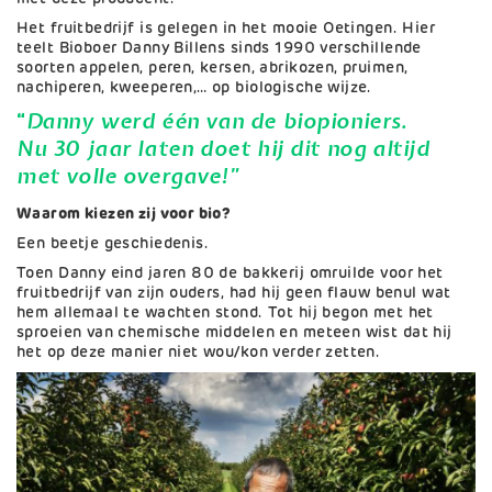
Het fruitbedrijf is gelegen in het mooie Oetingen. Hier
teelt Bioboer Danny Billens sinds 1990 verschillende
soorten appelen, peren, kersen, abrikozen, pruimen,
nachiperen, kweeperen,… op biologische wijze.
“
Danny werd één van de biopioniers.
Nu 30 jaar laten doet hij dit nog altijd
met volle overgave!”
Waarom kiezen zij voor bio?
Een beetje geschiedenis.
Toen Danny eind jaren 80 de bakkerij omruilde voor het
fruitbedrijf van zijn ouders, had hij geen flauw benul wat
hem allemaal te wachten stond. Tot hij begon met het
sproeien van chemische middelen en meteen wist dat hij
het op deze manier niet wou/kon verder zetten.
Afbeelding