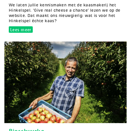
Samenvatting
We laten jullie kennismaken met de kaasmakerij het
Hinkelspel. ‘Give real cheese a chance’ lezen we op de
website. Dat maakt ons nieuwgierig: wat is voor het
Hinkelspel échte kaas?
Lees meer
over Hinkelspel
Bioschuurke