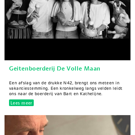
Geitenboerderij De Volle Maan
Samenvatting
Een afslag van de drukke N42, brengt ons meteen in
vakantiestemming. Een kronkelweg langs velden leidt
ons naar de boerderij van Bart en Kathelijne.
Lees meer
over Geitenboerderij De Volle Maan