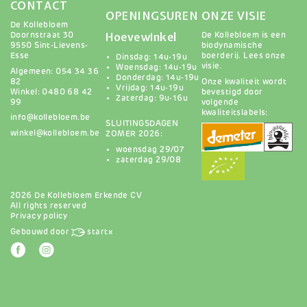
CONTACT
OPENINGSUREN
ONZE VISIE
De Kollebloem
Hoevewinkel
Doornstraat 30
De Kollebloem is een
9550 Sint-Lievens-
biodynamische
Esse
boerderij.
Lees onze
Dinsdag: 14u-19u
visie
.
Woensdag: 14u-19u
Algemeen: 054 34 36
Donderdag: 14u-19u
82
Onze kwaliteit wordt
Vrijdag: 14u-19u
Winkel: 0480 68 42
bevestigd door
Zaterdag: 9u-16u
99
volgende
kwaliteitslabels:
info@kollebloem.be
SLUITINGSDAGEN
winkel@kollebloem.be
ZOMER 2026:
woensdag 29/07
zaterdag 29/08
2026 De Kollebloem Erkende CV
All rights reserved
Privacy policy
Gebouwd door
startx
Afbeelding
Afbeelding