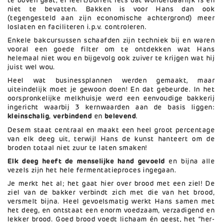
te boven gaat, er leeft/borrelt iets dat wonderbaarlijk is en
niet te bevatten. Bakken is voor Hans dan ook
(tegengesteld aan zijn economische achtergrond) meer
loslaten en faciliteren i.p.v. controleren.
Enkele bakcursussen schaafden zijn techniek bij en waren
vooral een goede filter om te ontdekken wat Hans
helemaal niet wou en bijgevolg ook zuiver te krijgen wat hij
juist wel wou.
Heel wat businessplannen werden gemaakt, maar
uiteindelijk moet je gewoon doen! En dat gebeurde. In het
oorspronkelijke melkhuisje werd een eenvoudige bakkerij
ingericht waarbij 3 kernwaarden aan de basis liggen:
kleinschalig
,
verbindend
en
belevend
.
Desem staat centraal en maakt een heel groot percentage
van elk deeg uit, terwijl Hans de kunst hanteert om de
broden totaal niet zuur te laten smaken!
Elk deeg heeft de menselijke hand gevoeld
en bijna alle
vezels zijn het hele fermentatieproces ingegaan.
Je merkt het al; het gaat hier over brood met een ziel! De
ziel van de bakker verbindt zich met die van het brood,
versmelt bijna. Heel gevoelsmatig werkt Hans samen met
het deeg, en ontstaat een enorm voedzaam, verzadigend en
lekker brood. Goed brood voedt lichaam én geest, het “her-