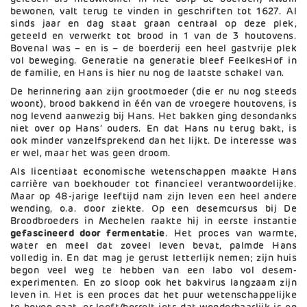
bewonen, valt terug te vinden in geschriften tot 1627. Al
sinds jaar en dag staat graan centraal op deze plek,
geteeld en verwerkt tot brood in 1 van de 3 houtovens.
Bovenal was – en is – de boerderij een heel gastvrije plek
vol beweging. Generatie na generatie bleef FeelkesHof in
de familie, en Hans is hier nu nog de laatste schakel van.
De herinnering aan zijn grootmoeder (die er nu nog steeds
woont), brood bakkend in één van de vroegere houtovens, is
nog levend aanwezig bij Hans. Het bakken ging desondanks
niet over op Hans’ ouders. En dat Hans nu terug bakt, is
ook minder vanzelfsprekend dan het lijkt. De interesse was
er wel, maar het was geen droom.
Als licentiaat economische wetenschappen maakte Hans
carrière van boekhouder tot financieel verantwoordelijke.
Maar op 48-jarige leeftijd nam zijn leven een heel andere
wending, o.a. door ziekte. Op een desemcursus bij De
Broodbroeders in Mechelen raakte hij in eerste instantie
gefascineerd door fermentatie
. Het proces van warmte,
water en meel dat zoveel leven bevat, palmde Hans
volledig in. En dat mag je gerust letterlijk nemen; zijn huis
begon veel weg te hebben van een labo vol desem-
experimenten. En zo sloop ook het bakvirus langzaam zijn
leven in. Het is een proces dat het puur wetenschappelijke