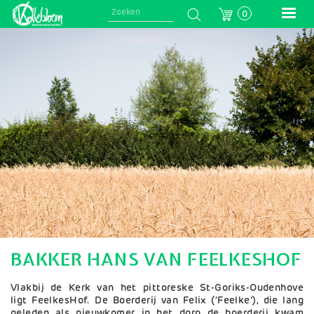
Skip
0
to
main
Afbeelding
navigation
BAKKER HANS VAN FEELKESHOF
Vlakbij de Kerk van het pittoreske St-Goriks-Oudenhove
ligt FeelkesHof. De Boerderij van Felix (‘Feelke’), die lang
geleden als nieuwkomer in het dorp de boerderij kwam