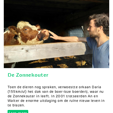
De Zonnekouter
Samenvatting
Toen de dieren nog spraken, verwoestte orkaan Daria
(155km/u!) het dak van de boer-loze boerderij, waar nu
de Zonnekouter in leeft. In 2001 trotseerden An en
Walter de enorme uitdaging om de ruïne nieuw leven in
te blazen.
Lees meer
over De Zonnekouter