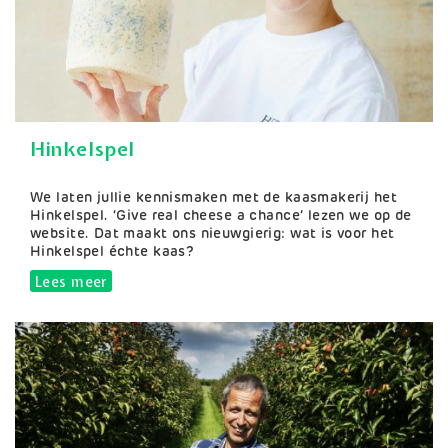
Hinkelspel
Samenvatting
We laten jullie kennismaken met de kaasmakerij het
Hinkelspel. ‘Give real cheese a chance’ lezen we op de
website. Dat maakt ons nieuwgierig: wat is voor het
Hinkelspel échte kaas?
Lees meer
over Hinkelspel