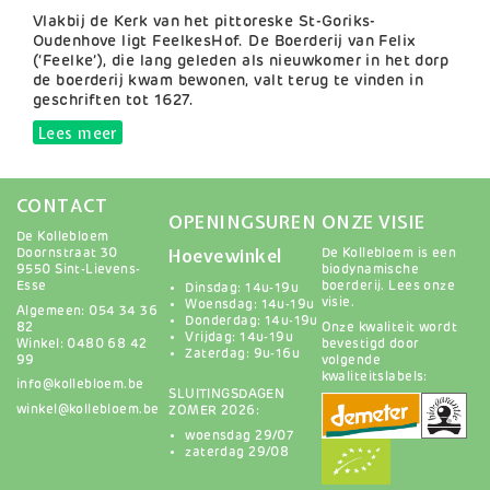
Samenvatting
Vlakbij de Kerk van het pittoreske St-Goriks-
Oudenhove ligt FeelkesHof. De Boerderij van Felix
(‘Feelke’), die lang geleden als nieuwkomer in het dorp
de boerderij kwam bewonen, valt terug te vinden in
geschriften tot 1627.
Lees meer
over Bakker Hans van Feelkeshof
CONTACT
OPENINGSUREN
ONZE VISIE
De Kollebloem
Hoevewinkel
Doornstraat 30
De Kollebloem is een
9550 Sint-Lievens-
biodynamische
Esse
boerderij.
Lees onze
Dinsdag: 14u-19u
visie
.
Woensdag: 14u-19u
Algemeen: 054 34 36
Donderdag: 14u-19u
82
Onze kwaliteit wordt
Vrijdag: 14u-19u
Winkel: 0480 68 42
bevestigd door
Zaterdag: 9u-16u
99
volgende
kwaliteitslabels:
info@kollebloem.be
SLUITINGSDAGEN
winkel@kollebloem.be
ZOMER 2026:
woensdag 29/07
zaterdag 29/08