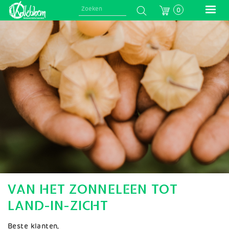
Skip
0
to
main
Afbeelding
navigation
VAN HET ZONNELEEN TOT
LAND-IN-ZICHT
Beste klanten,