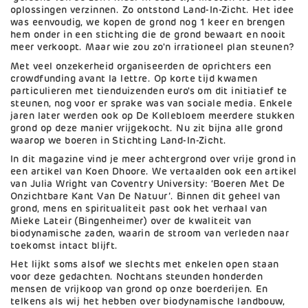
oplossingen verzinnen. Zo ontstond Land-In-Zicht. Het idee
was eenvoudig, we kopen de grond nog 1 keer en brengen
hem onder in een stichting die de grond bewaart en nooit
meer verkoopt. Maar wie zou zo'n irrationeel plan steunen?
Met veel onzekerheid organiseerden de oprichters een
crowdfunding avant la lettre. Op korte tijd kwamen
particulieren met tienduizenden euro's om dit initiatief te
steunen, nog voor er sprake was van sociale media. Enkele
jaren later werden ook op De Kollebloem meerdere stukken
grond op deze manier vrijgekocht. Nu zit bijna alle grond
waarop we boeren in Stichting Land-In-Zicht.
In dit magazine vind je meer achtergrond over vrije grond in
een artikel van Koen Dhoore. We vertaalden ook een artikel
van Julia Wright van Coventry University: ‘Boeren Met De
Onzichtbare Kant Van De Natuur’. Binnen dit geheel van
grond, mens en spiritualiteit past ook het verhaal van
Mieke Lateir (Bingenheimer) over de kwaliteit van
biodynamische zaden, waarin de stroom van verleden naar
toekomst intact blijft.
Het lijkt soms alsof we slechts met enkelen open staan
voor deze gedachten. Nochtans steunden honderden
mensen de vrijkoop van grond op onze boerderijen. En
telkens als wij het hebben over biodynamische landbouw,