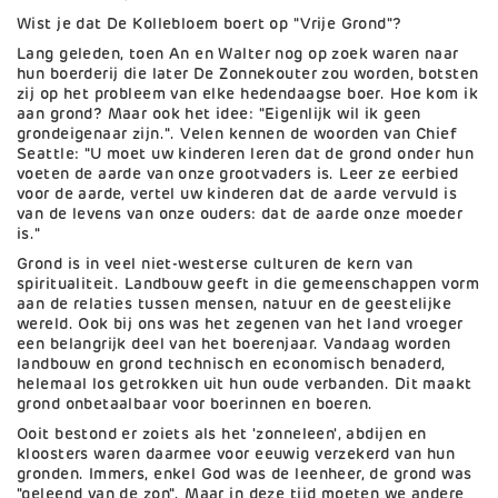
Wist je dat De Kollebloem boert op "Vrije Grond"?
Lang geleden, toen An en Walter nog op zoek waren naar
hun boerderij die later De Zonnekouter zou worden, botsten
zij op het probleem van elke hedendaagse boer. Hoe kom ik
aan grond? Maar ook het idee: "Eigenlijk wil ik geen
grondeigenaar zijn.". Velen kennen de woorden van Chief
Seattle: "U moet uw kinderen leren dat de grond onder hun
voeten de aarde van onze grootvaders is. Leer ze eerbied
voor de aarde, vertel uw kinderen dat de aarde vervuld is
van de levens van onze ouders: dat de aarde onze moeder
is."
Grond is in veel niet-westerse culturen de kern van
spiritualiteit. Landbouw geeft in die gemeenschappen vorm
aan de relaties tussen mensen, natuur en de geestelijke
wereld. Ook bij ons was het zegenen van het land vroeger
een belangrijk deel van het boerenjaar. Vandaag worden
landbouw en grond technisch en economisch benaderd,
helemaal los getrokken uit hun oude verbanden. Dit maakt
grond onbetaalbaar voor boerinnen en boeren.
Ooit bestond er zoiets als het 'zonneleen', abdijen en
kloosters waren daarmee voor eeuwig verzekerd van hun
gronden. Immers, enkel God was de leenheer, de grond was
"geleend van de zon". Maar in deze tijd moeten we andere