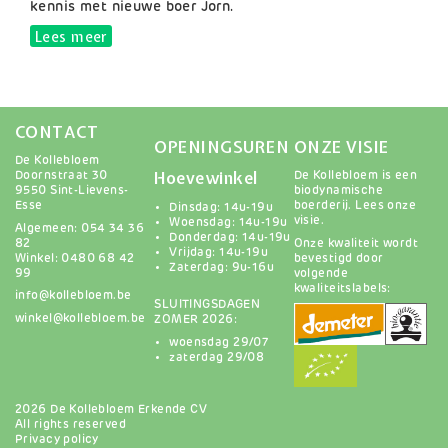
kennis met nieuwe boer Jorn.
Lees meer
over Magazine 2023 Lente
CONTACT
OPENINGSUREN
ONZE VISIE
De Kollebloem
Hoevewinkel
Doornstraat 30
De Kollebloem is een
9550 Sint-Lievens-
biodynamische
Esse
boerderij.
Lees onze
Dinsdag: 14u-19u
visie
.
Woensdag: 14u-19u
Algemeen: 054 34 36
Donderdag: 14u-19u
82
Onze kwaliteit wordt
Vrijdag: 14u-19u
Winkel: 0480 68 42
bevestigd door
Zaterdag: 9u-16u
99
volgende
kwaliteitslabels:
info@kollebloem.be
SLUITINGSDAGEN
winkel@kollebloem.be
ZOMER 2026:
woensdag 29/07
zaterdag 29/08
2026 De Kollebloem Erkende CV
All rights reserved
Privacy policy