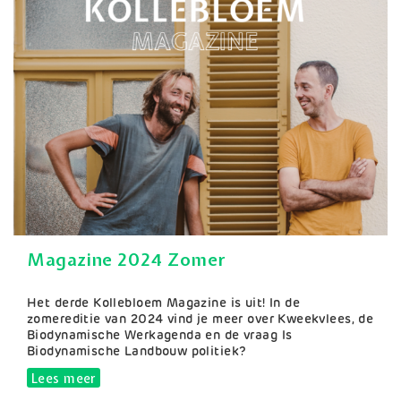
Magazine 2024 Zomer
Samenvatting
Het derde Kollebloem Magazine is uit! In de
zomereditie van 2024 vind je meer over Kweekvlees, de
Biodynamische Werkagenda en de vraag Is
Biodynamische Landbouw politiek?
Lees meer
over Magazine 2024 Zomer