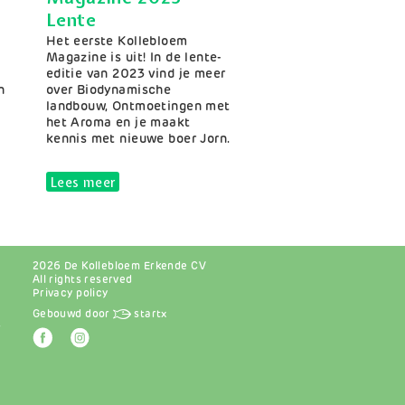
Lente
Samenvatting
Het eerste Kollebloem
Magazine is uit! In de lente-
e
editie van 2023 vind je meer
n
over Biodynamische
landbouw, Ontmoetingen met
het Aroma en je maakt
kennis met nieuwe boer Jorn.
023 Zomer
Lees meer
over Magazine 2023 Lente
2026 De Kollebloem Erkende CV
All rights reserved
Privacy policy
Gebouwd door
startx
r
Afbeelding
Afbeelding