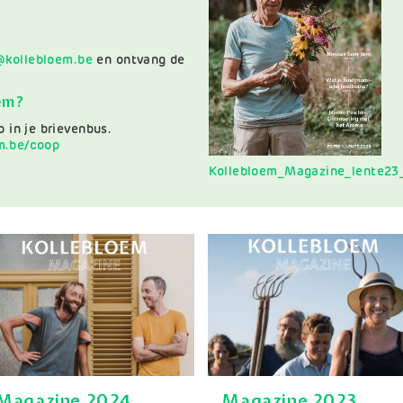
kollebloem.be
en ontvang de
em?
 in je brievenbus.
m.be/coop
Document
Kollebloem_Magazine_lente23
Magazine 2024
Magazine 2023