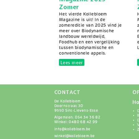
Zomer
Samenvatting
Het vierde Kollebloem
Magazine is uit! In de
zomereditie van 2025 vind je
meer over Biodynamische
landbouw wereldwijd,
Foodhub en een vergelijking
tussen biodynamische en
conventionele appels.
Lees meer
over Magazine 2025 Zom
CONTACT
O
Ho
De Kollebloem
Doornstraat 30
9550 Sint-Lievens-Esse
Algemeen: 054 34 36 82
Winkel: 0480 68 42 99
info@kollebloem.be
winkel@kollebloem.be