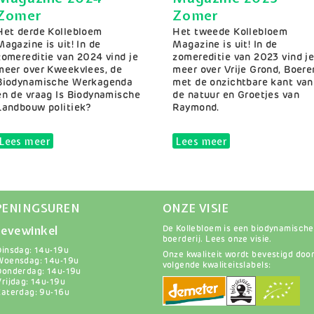
Zomer
Zomer
Samenvatting
Het derde Kollebloem
Samenvatting
Het tweede Kollebloem
Magazine is uit! In de
Magazine is uit! In de
zomereditie van 2024 vind je
zomereditie van 2023 vind j
meer over Kweekvlees, de
meer over Vrije Grond, Boere
Biodynamische Werkagenda
met de onzichtbare kant van
en de vraag Is Biodynamische
de natuur en Groetjes van
Landbouw politiek?
Raymond.
er
Lees meer
over Magazine 2024 Zomer
Lees meer
over Magazine 2
PENINGSUREN
ONZE VISIE
evewinkel
De Kollebloem is een biodynamische
boerderij.
Lees onze visie
.
Dinsdag: 14u-19u
Onze kwaliteit wordt bevestigd doo
Woensdag: 14u-19u
volgende kwaliteitslabels:
Donderdag: 14u-19u
Vrijdag: 14u-19u
Zaterdag: 9u-16u