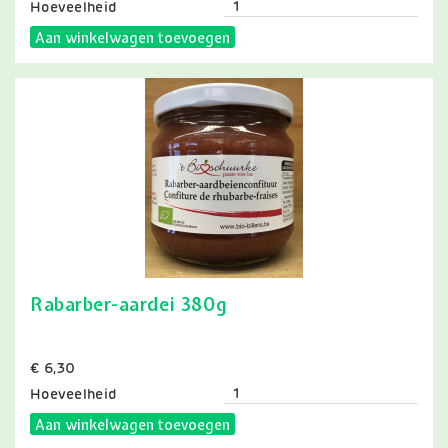
Hoeveelheid
Aan winkelwagen toevoegen
Rabarber-aardei 380g
Prijs
€ 6,30
Hoeveelheid
Aan winkelwagen toevoegen