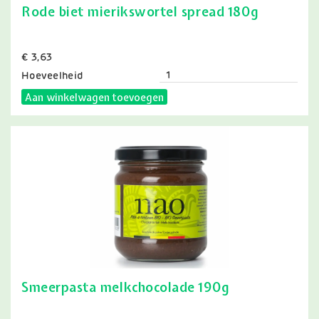
Rode biet mierikswortel spread 180g
Prijs
€ 3,63
Hoeveelheid
Aan winkelwagen toevoegen
Smeerpasta melkchocolade 190g