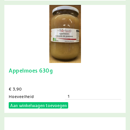
Appelmoes 630g
Prijs
€ 3,90
Hoeveelheid
Aan winkelwagen toevoegen