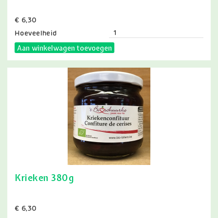
Prijs
€ 6,30
Hoeveelheid
Aan winkelwagen toevoegen
Krieken 380g
Prijs
€ 6,30