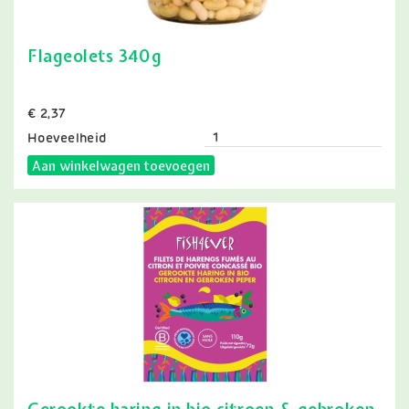
Flageolets 340g
Prijs
€ 2,37
Hoeveelheid
Aan winkelwagen toevoegen