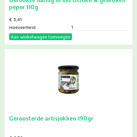
Gerookte haring in bio citroen & gebroken
peper 110g
Prijs
€ 3,41
Hoeveelheid
Aan winkelwagen toevoegen
Geroosterde artisjokken 190gr