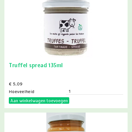
Truffel spread 135ml
Prijs
€ 5,09
Hoeveelheid
Aan winkelwagen toevoegen