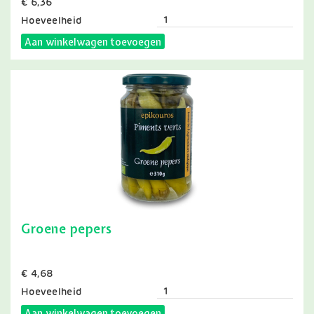
Prijs
€ 6,36
Hoeveelheid
Aan winkelwagen toevoegen
Groene pepers
Prijs
€ 4,68
Hoeveelheid
Aan winkelwagen toevoegen