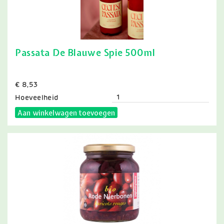
Passata De Blauwe Spie 500ml
Prijs
€ 8,53
Hoeveelheid
Aan winkelwagen toevoegen