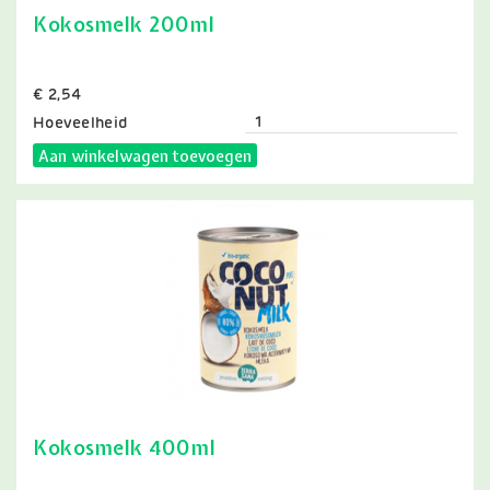
Kokosmelk 200ml
Prijs
€ 2,54
Hoeveelheid
Aan winkelwagen toevoegen
Kokosmelk 400ml