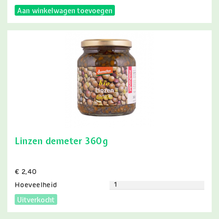
Aan winkelwagen toevoegen
Linzen demeter 360g
Prijs
€ 2,40
Hoeveelheid
Uitverkocht