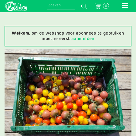
Skip
0
to
main
navigation
Welkom,
om de webshop voor abonnees te gebruiken
moet je eerst
aanmelden
Afbeelding