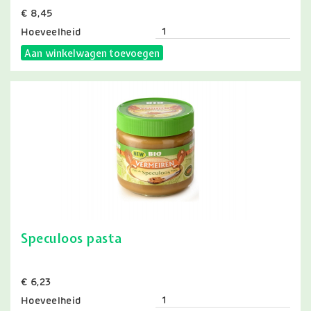
Prijs
€ 8,45
Hoeveelheid
Aan winkelwagen toevoegen
Speculoos pasta
Prijs
€ 6,23
Hoeveelheid