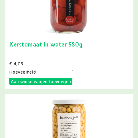
Kerstomaat in water 580g
Prijs
€ 4,03
Hoeveelheid
Aan winkelwagen toevoegen