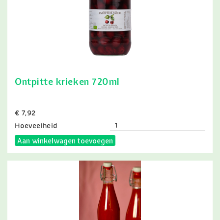
Ontpitte krieken 720ml
Prijs
€ 7,92
Hoeveelheid
Aan winkelwagen toevoegen