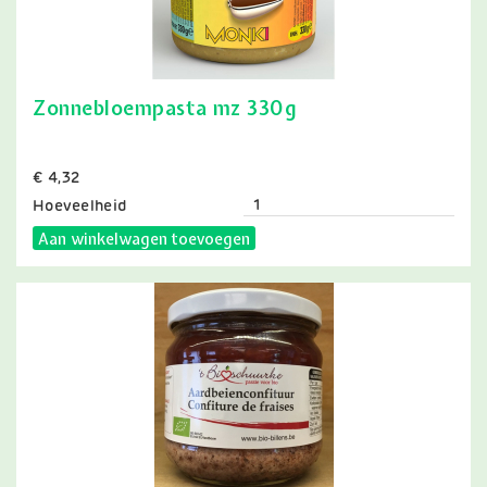
Zonnebloempasta mz 330g
Prijs
€ 4,32
Hoeveelheid
Aan winkelwagen toevoegen