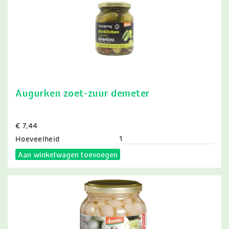
Augurken zoet-zuur demeter
Prijs
€ 7,44
Hoeveelheid
Aan winkelwagen toevoegen