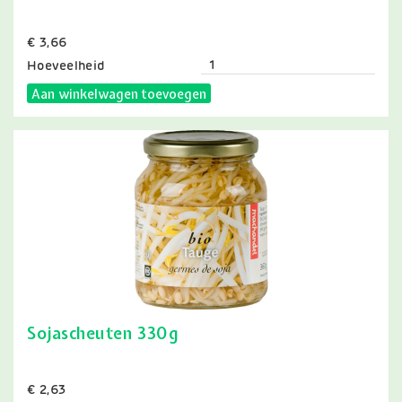
Prijs
€ 3,66
Hoeveelheid
Aan winkelwagen toevoegen
Sojascheuten 330g
Prijs
€ 2,63