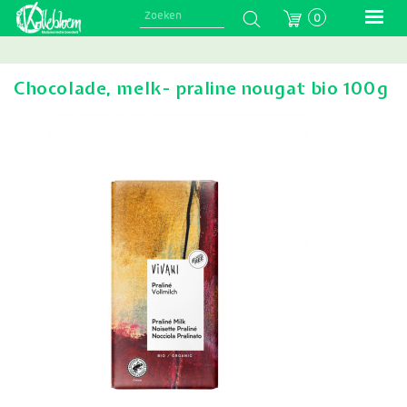
Skip
0
to
main
navigation
Chocolade, melk- praline nougat bio 100g