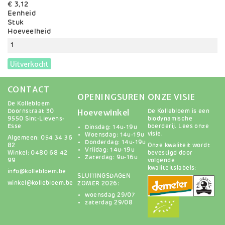
€ 3,12
Eenheid
Stuk
Variaties
Hoeveelheid
Uitverkocht
CONTACT
OPENINGSUREN
ONZE VISIE
De Kollebloem
Hoevewinkel
Doornstraat 30
De Kollebloem is een
9550 Sint-Lievens-
biodynamische
Esse
boerderij.
Lees onze
Dinsdag: 14u-19u
visie
.
Woensdag: 14u-19u
Algemeen: 054 34 36
Donderdag: 14u-19u
82
Onze kwaliteit wordt
Vrijdag: 14u-19u
Winkel: 0480 68 42
bevestigd door
Zaterdag: 9u-16u
99
volgende
kwaliteitslabels:
info@kollebloem.be
SLUITINGSDAGEN
winkel@kollebloem.be
ZOMER 2026:
woensdag 29/07
zaterdag 29/08