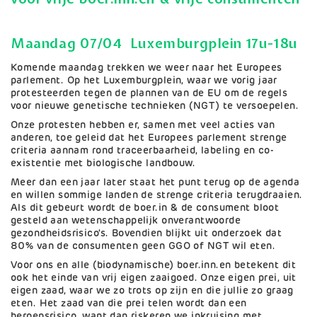
Maandag 07/04 Luxemburgplein 17u-18u
Komende maandag trekken we weer naar het Europees
parlement. Op het Luxemburgplein, waar we vorig jaar
protesteerden tegen de plannen van de EU om de regels
voor nieuwe genetische technieken (NGT) te versoepelen.
Onze protesten hebben er, samen met veel acties van
anderen, toe geleid dat het Europees parlement strenge
criteria aannam rond traceerbaarheid, labeling en co-
existentie met biologische landbouw.
Meer dan een jaar later staat het punt terug op de agenda
en willen sommige landen de strenge criteria terugdraaien.
Als dit gebeurt wordt de boer.in & de consument bloot
gesteld aan wetenschappelijk onverantwoorde
gezondheidsrisico's. Bovendien blijkt uit onderzoek dat
80% van de consumenten geen GGO of NGT wil eten.
Voor ons en alle (biodynamische) boer.inn.en betekent dit
ook het einde van vrij eigen zaaigoed. Onze eigen prei, uit
eigen zaad, waar we zo trots op zijn en die jullie zo graag
eten. Het zaad van die prei telen wordt dan een
beroepsrisico, want dan riskeren we inkruising met