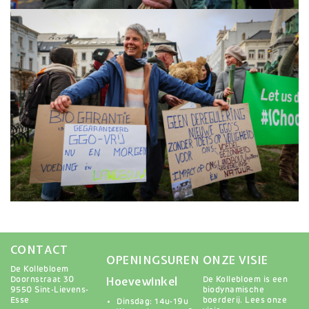
Afbeelding
CONTACT
OPENINGSUREN
ONZE VISIE
De Kollebloem
Hoevewinkel
Doornstraat 30
De Kollebloem is een
9550 Sint-Lievens-
biodynamische
Esse
boerderij.
Lees onze
Dinsdag: 14u-19u