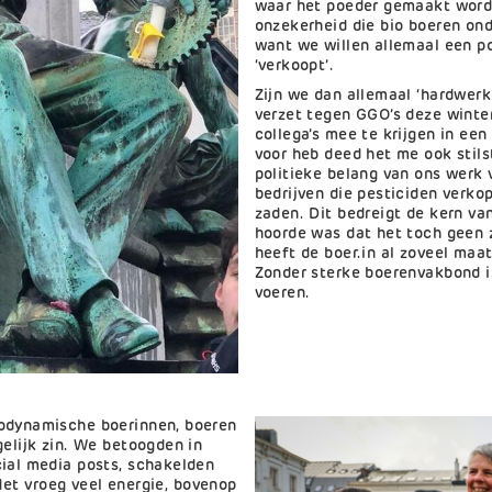
waar het poeder gemaakt wordt,
onzekerheid die bio boeren ond
want we willen allemaal een po
‘verkoopt’.
Zijn we dan allemaal ‘hardwerk
verzet tegen GGO’s deze winte
collega’s mee te krijgen in een
voor heb deed het me ook stils
politieke belang van ons werk 
bedrijven die pesticiden verk
zaden. Dit bedreigt de kern va
hoorde was dat het toch geen zi
heeft de boer.in al zoveel maa
Zonder sterke boerenvakbond is
voeren.
iodynamische boerinnen, boeren
gelijk zin. We betoogden in
cial media posts, schakelden
… Het vroeg veel energie, bovenop