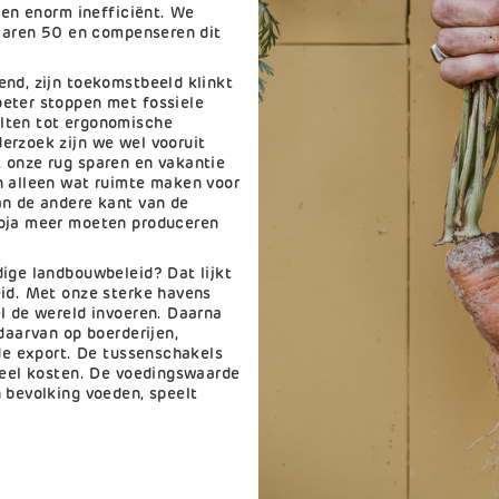
ken enorm inefficiënt. We
 jaren 50 en compenseren dit
end, zijn toekomstbeeld klinkt
eter stoppen met fossiele
lten tot ergonomische
erzoek zijn we wel vooruit
 onze rug sparen en vakantie
n alleen wat ruimte maken voor
an de andere kant van de
soja meer moeten produceren
ige landbouwbeleid? Dat lijkt
eid. Met onze sterke havens
l de wereld invoeren. Daarna
daarvan op boerderijen,
 de export. De tussenschakels
 veel kosten. De voedingswaarde
 bevolking voeden, speelt