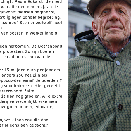
schrijft Paula Eckardt, de meid
 van alle deelnemers [aan de
 ‘gewone’ mensen begroette,
orbijgingen zonder begroeting.
omschreef Steiner zichzelf heel
n
 van boeren in werkelijkheid
 geen hefbomen. De Boerenbond
e protesten. Zo zijn boeren
ci en ad hoc steun van de
t 15 miljoen euro per jaar om
nders zou het zijn als
 opbouwden vanaf de boerderij?
g voor iedereen. Hier geteeld,
erantwoord, faire
jstje kan nog groeien. Alle extra
derij verwezenlijkt erkennen
uw, groenbeheer, educatie,
n, welk loon zou die dan
ar al eens aan gedacht?