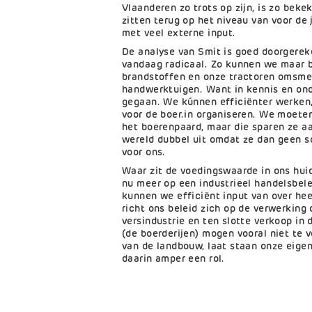
Vlaanderen zo trots op zijn, is zo beke
zitten terug op het niveau van voor de
met veel externe input.
De analyse van Smit is goed doorgerek
vandaag radicaal. Zo kunnen we maar b
brandstoffen en onze tractoren omsme
handwerktuigen. Want in kennis en ond
gegaan. We kúnnen efficiënter werken,
voor de boer.in organiseren. We moete
het boerenpaard, maar die sparen ze a
wereld dubbel uit omdat ze dan geen 
voor ons.
Waar zit de voedingswaarde in ons huid
nu meer op een industrieel handelsbel
kunnen we efficiënt input van over hee
richt ons beleid zich op de verwerking 
versindustrie en ten slotte verkoop in
(de boerderijen) mogen vooral niet te
van de landbouw, laat staan onze eigen
daarin amper een rol.