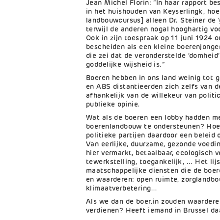
Jean Michel Florin: “In haar rapport be
in het huishouden van Keyserlingk, hoe
landbouwcursus] alleen Dr. Steiner de
terwijl de anderen nogal hooghartig vo
Ook in zijn toespraak op 11 juni 1924 
bescheiden als een kleine boerenjonge
die zei dat de veronderstelde ‘domheid’
goddelijke wijsheid is.”
Boeren hebben in ons land weinig tot
en ABS distantieerden zich zelfs van d
afhankelijk van de willekeur van politi
publieke opinie.
Wat als de boeren een lobby hadden me
boerenlandbouw te ondersteunen? Hoe a
politieke partijen daardoor een beleid
Van eerlijke, duurzame, gezonde voedin
hier vermarkt, betaalbaar, ecologisch v
tewerkstelling, toegankelijk, ... Het li
maatschappelijke diensten die de boer
en waarderen: open ruimte, zorglandbo
klimaatverbetering...
Als we dan de boer.in zouden waardere
verdienen? Heeft iemand in Brussel da