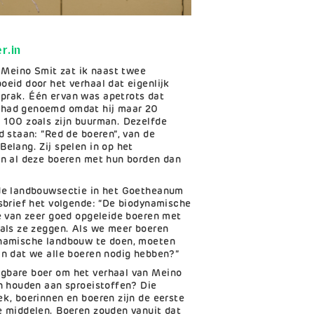
r.in
n Meino Smit zat ik naast twee
oeid door het verhaal dat eigenlijk
prak. Één ervan was apetrots dat
 had genoemd omdat hij maar 20
 100 zoals zijn buurman. Dezelfde
d staan: “Red de boeren”, van de
Belang. Zij spelen in op het
jn al deze boeren met hun borden dan
 de landbouwsectie in het Goetheanum
asbrief het volgende: “De biodynamische
te van zeer goed opgeleide boeren met
oals ze zeggen. Als we meer boeren
ynamische landbouw te doen, moeten
an dat we alle boeren nodig hebben?”
gbare boer om het verhaal van Meino
en houden aan sproeistoffen? Die
ek, boerinnen en boeren zijn de eerste
e middelen. Boeren zouden vanuit dat