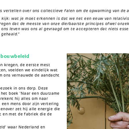
s vertellen over ons collectieve falen om de opwarming van de 
 kijk: wat je moet erkennen is dat we net een eeuw van relativ
kregen dat de meeste van onze dierbaarste principes ofwel onze
 ons leven was ons al gevraagd om te accepteren dat niets essent
s gehaald.”
dbouwbeleid
on kregen, de eerste mest
en, voelden we eindelijk wat
om ons vernauwde de aandacht
ezoek in ons dorp. Deze
 het boek ‘Naar een duurzame
rekent hij alles om naar
 een mens door zijn vertering
enover zet hij alle energie die
t en met de fabriek die de
eld' waar Nederland en