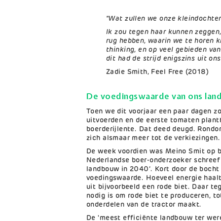
"Wat zullen we onze kleindochter
Ik zou tegen haar kunnen zeggen,
rug hebben, waarin we te horen 
thinking, en op veel gebieden van
dit had de strijd enigszins uit on
Zadie Smith, Feel Free (2018)
De voedingswaarde van ons lan
Toen we dit voorjaar een paar dagen z
uitvoerden en de eerste tomaten plantt
boerderijlente. Dat deed deugd. Rond
zich alsmaar meer tot de verkiezingen.
De week voordien was Meino Smit op b
Nederlandse boer-onderzoeker schreef
landbouw in 2040’. Kort door de bocht 
voedingswaarde. Hoeveel energie haalt
uit bijvoorbeeld een rode biet. Daar teg
nodig is om rode biet te produceren, to
onderdelen van de tractor maakt.
De 'meest efficiënte landbouw ter wer