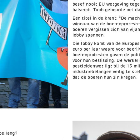
besef nooit EU wetgeving tege
halveert. Toch gebeurde net d
Een titel in de krant: "De mac
winnaar van de boerenprotesten
boeren vergissen zich van vijan
lobby spannen.
Die lobby komt van de Europese
euro per jaar waard voor bedr
boerenprotesten gaven de polit
voor hun beslissing. De werkel
pesticidenwet ligt bij de 15 m
industriebelangen veilig te st
dat de boeren hun zin kregen.
oe lang?