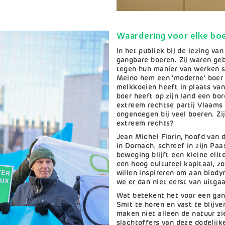
Waardering voor elke boe
In het publiek bij de lezing va
gangbare boeren. Zij waren geb
tegen hun manier van werken s
Meino hem een ‘moderne’ boer
melkkoeien heeft in plaats van
boer heeft op zijn land een bor
extreem rechtse partij Vlaams 
ongenoegen bij veel boeren. Zi
extreem rechts?
Jean Michel Florin, hoofd van
in Dornach, schreef in zijn Pa
beweging blijft een kleine eli
een hoog cultureel kapitaal, z
willen inspireren om aan biod
we er dan niet eerst van uitga
Wat betekent het voor een gan
Smit te horen en vast te blijv
maken niet alleen de natuur zi
slachtoffers van deze dodelijk