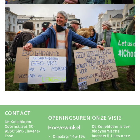
Afbeelding
CONTACT
OPENINGSUREN
ONZE VISIE
De Kollebloem
Hoevewinkel
Doornstraat 30
De Kollebloem is een
9550 Sint-Lievens-
biodynamische
Esse
boerderij.
Lees onze
Dinsdag: 14u-19u