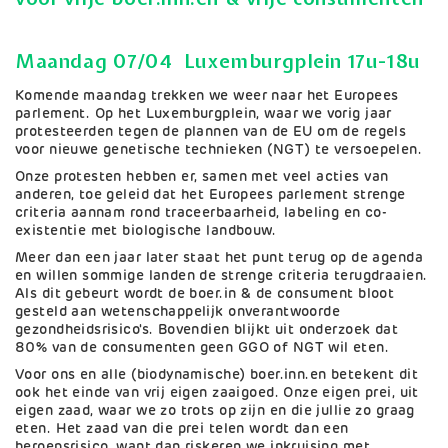
Maandag 07/04 Luxemburgplein 17u-18u
Komende maandag trekken we weer naar het Europees
parlement. Op het Luxemburgplein, waar we vorig jaar
protesteerden tegen de plannen van de EU om de regels
voor nieuwe genetische technieken (NGT) te versoepelen.
Onze protesten hebben er, samen met veel acties van
anderen, toe geleid dat het Europees parlement strenge
criteria aannam rond traceerbaarheid, labeling en co-
existentie met biologische landbouw.
Meer dan een jaar later staat het punt terug op de agenda
en willen sommige landen de strenge criteria terugdraaien.
Als dit gebeurt wordt de boer.in & de consument bloot
gesteld aan wetenschappelijk onverantwoorde
gezondheidsrisico's. Bovendien blijkt uit onderzoek dat
80% van de consumenten geen GGO of NGT wil eten.
Voor ons en alle (biodynamische) boer.inn.en betekent dit
ook het einde van vrij eigen zaaigoed. Onze eigen prei, uit
eigen zaad, waar we zo trots op zijn en die jullie zo graag
eten. Het zaad van die prei telen wordt dan een
beroepsrisico, want dan riskeren we inkruising met