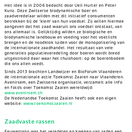
Het idee is in 2006 bedacht door Ueli Hurter en Peter
Kunz. Deze Zwitserse biodynamische boer en
zaadveredelaar wilden met dit initiatief consumenten
betrekken bij de ‘kiem’ van hun voedsel. Zij willen hiermee
aangeven dat het zaad waaruit ons voedsel ontstaat, van
ons allemaal is. Gelijktijdig wilden ze biologische en
biodynamische landbouw en voeding voor het voetlicht
brengen en de noodklok luiden voor de monopolisering van
de internationale zaadhandel. Het resultaat van vele
generaties populatieveredeling door boeren wordt breed
uitgestrooid daar waar het thuishoort: op de boerenbodem
die ons allen voedt.
Sinds 2013 brachten Landwijzer en BioForum Vlaanderen
de internationale actie Toekomst Zaaien naar Vlaanderen.
Avenirsem, een Zwitserse organisatie, verzamelt alle info
en foto's over Toekomst Zaaien wereldwijd:
www.avenirsem.ch
De Nederlandse Toekomst Zaaien heeft ook een eigen
website:
www.toekomstzaaien.nl
Zaadvaste rassen
Eeuwenlang was het veredelen en kweken van zaden een