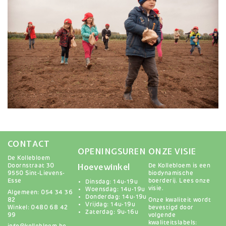
CONTACT
OPENINGSUREN
ONZE VISIE
De Kollebloem
Hoevewinkel
Doornstraat 30
De Kollebloem is een
9550 Sint-Lievens-
biodynamische
Esse
boerderij.
Lees onze
Dinsdag: 14u-19u
visie
.
Woensdag: 14u-19u
Algemeen: 054 34 36
Donderdag: 14u-19u
82
Onze kwaliteit wordt
Vrijdag: 14u-19u
Winkel: 0480 68 42
bevestigd door
Zaterdag: 9u-16u
99
volgende
kwaliteitslabels: