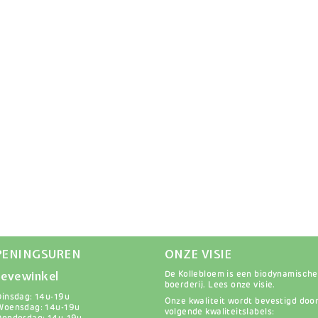
PENINGSUREN
ONZE VISIE
evewinkel
De Kollebloem is een biodynamische
boerderij.
Lees onze visie
.
Dinsdag: 14u-19u
Onze kwaliteit wordt bevestigd doo
Woensdag: 14u-19u
volgende kwaliteitslabels: