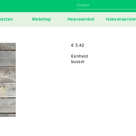
N
ketten
Webshop
Hoevewinkel
Hoevetoerism
IGATION
€ 3,42
Eenheid
bussel
Variaties