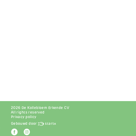
2026 De Kollebloem Erkende CV
All rights reserved
Privacy policy
Gebouwd door
startx
r
Afbeelding
Afbeelding