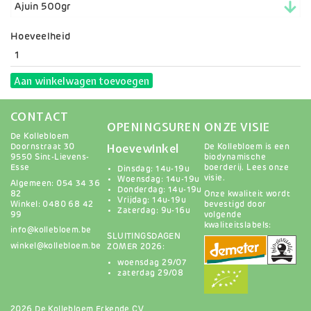
Hoeveelheid
Aan winkelwagen toevoegen
CONTACT
OPENINGSUREN
ONZE VISIE
De Kollebloem
Hoevewinkel
Doornstraat 30
De Kollebloem is een
9550 Sint-Lievens-
biodynamische
Esse
boerderij.
Lees onze
Dinsdag: 14u-19u
visie
.
Woensdag: 14u-19u
Algemeen: 054 34 36
Donderdag: 14u-19u
82
Onze kwaliteit wordt
Vrijdag: 14u-19u
Winkel: 0480 68 42
bevestigd door
Zaterdag: 9u-16u
99
volgende
kwaliteitslabels:
info@kollebloem.be
SLUITINGSDAGEN
winkel@kollebloem.be
ZOMER 2026:
woensdag 29/07
zaterdag 29/08
2026 De Kollebloem Erkende CV