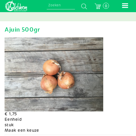
Skip
0
to
main
navigation
Ajuin 500gr
€ 1,75
Eenheid
stuk
Variaties
Maak een keuze