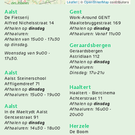
Leaflet
| ©
OpenStreetMap
contributors
Aalst
Gent
De Fietserij
Work-Around GENT
Alfred Nichelsstraat 14
Maaltebruggestraat 169
Afhalen op
dinsdag
Afhalen op
dinsdag
Afhaaluren:
Afhaaluren: Vanaf 11u00
Afhalen van 15u00 - 17u30
Geraardsbergen
op dinsdag.
Geraardsbergen
Woensdag van 9u00 -
Astridlaan 112
17u30.
Afhalen op
dinsdag
Afhaaluren:
Aalst
Dinsdag: 17u-21u
Aalst Steinerschool
Affligemdreef 71
Haaltert
Afhalen op
dinsdag
Haaltert - Biercinema
Afhaaluren: 15u00 - 19u00
Achterstraat 11
Afhalen op
dinsdag
Aalst
Afhaaluren: 16u00 -
In de Maeltydt Aalst
20u00
Gentsestraat 91
Afhalen op
dinsdag
Herzele
Afhaaluren: 14u30 - 18u00
De Boom