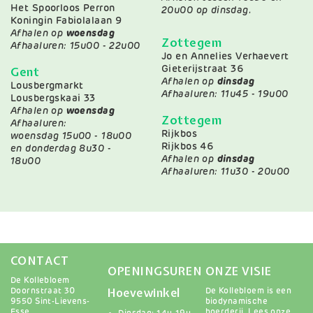
Het Spoorloos Perron
20u00 op dinsdag.
Koningin Fabiolalaan 9
Afhalen op
woensdag
Zottegem
Afhaaluren: 15u00 - 22u00
Jo en Annelies Verhaevert
Gieterijstraat 36
Gent
Afhalen op
dinsdag
Lousbergmarkt
Afhaaluren: 11u45 - 19u00
Lousbergskaai 33
Afhalen op
woensdag
Zottegem
Afhaaluren:
Rijkbos
woensdag 15u00 - 18u00
Rijkbos 46
en donderdag 8u30 -
Afhalen op
dinsdag
18u00
Afhaaluren: 11u30 - 20u00
CONTACT
OPENINGSUREN
ONZE VISIE
De Kollebloem
Hoevewinkel
Doornstraat 30
De Kollebloem is een
9550 Sint-Lievens-
biodynamische
Esse
boerderij.
Lees onze