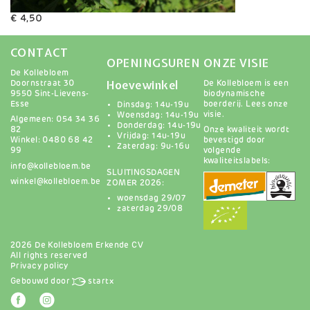
Variaties
€ 4,50
CONTACT
OPENINGSUREN
ONZE VISIE
De Kollebloem
Hoevewinkel
Doornstraat 30
De Kollebloem is een
9550 Sint-Lievens-
biodynamische
Esse
boerderij.
Lees onze
Dinsdag: 14u-19u
visie
.
Woensdag: 14u-19u
Algemeen: 054 34 36
Donderdag: 14u-19u
82
Onze kwaliteit wordt
Vrijdag: 14u-19u
Winkel: 0480 68 42
bevestigd door
Zaterdag: 9u-16u
99
volgende
kwaliteitslabels:
info@kollebloem.be
SLUITINGSDAGEN
winkel@kollebloem.be
ZOMER 2026:
woensdag 29/07
zaterdag 29/08
2026 De Kollebloem Erkende CV
All rights reserved
Privacy policy
Gebouwd door
startx
Afbeelding
Afbeelding