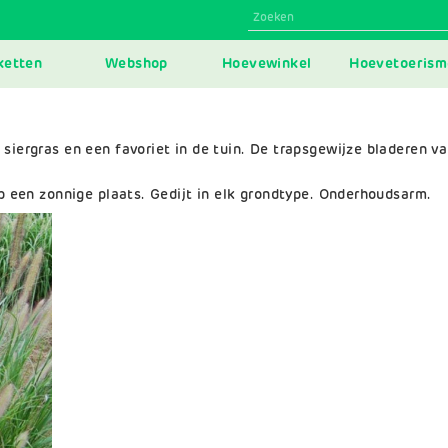
N
ketten
Webshop
Hoevewinkel
Hoevetoerism
IGATION
 siergras en een favoriet in de tuin. De trapsgewijze bladeren 
op een zonnige plaats. Gedijt in elk grondtype. Onderhoudsarm.