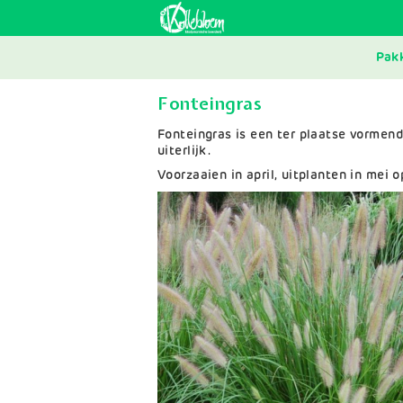
Skip
to
main
MAI
navigation
Pak
NAV
Fonteingras
Fonteingras is een ter plaatse vormend
uiterlijk.
Voorzaaien in april, uitplanten in mei 