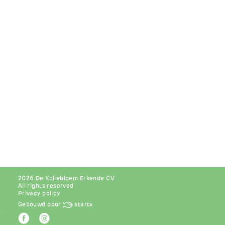
2026 De Kollebloem Erkende CV
All rights reserved
Privacy policy
Gebouwd door
startx
r
Afbeelding
Afbeelding