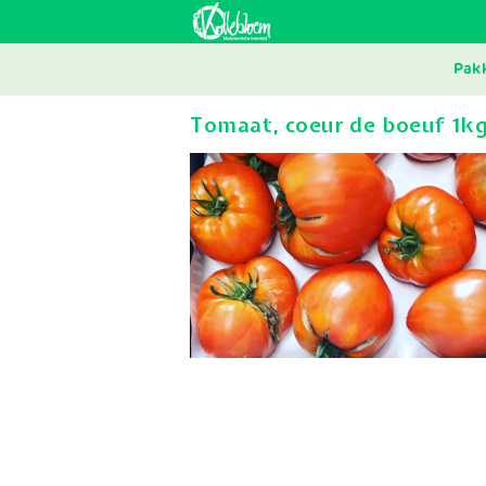
Skip
to
main
MAI
navigation
Pak
NAV
Tomaat, coeur de boeuf 1k