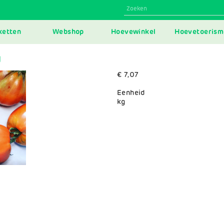
N
ketten
Webshop
Hoevewinkel
Hoevetoerism
IGATION
g
€ 7,07
Eenheid
kg
Variaties