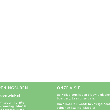
PENINGSUREN
ONZE VISIE
evewinkel
De Kollebloem is een biodynamische
boerderij.
Lees onze visie
.
Dinsdag: 14u-19u
Onze kwaliteit wordt bevestigd doo
Woensdag: 14u-19u
volgende kwaliteitslabels: