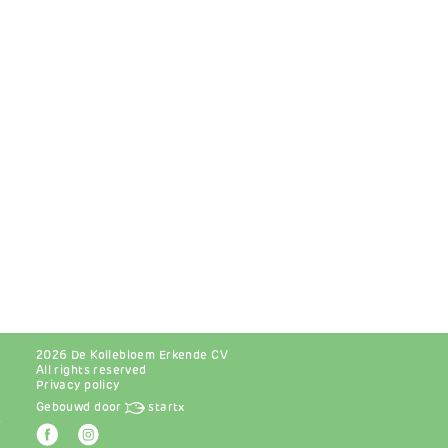
2026 De Kollebloem Erkende CV
All rights reserved
Privacy policy
Gebouwd door
startx
r
Afbeelding
Afbeelding