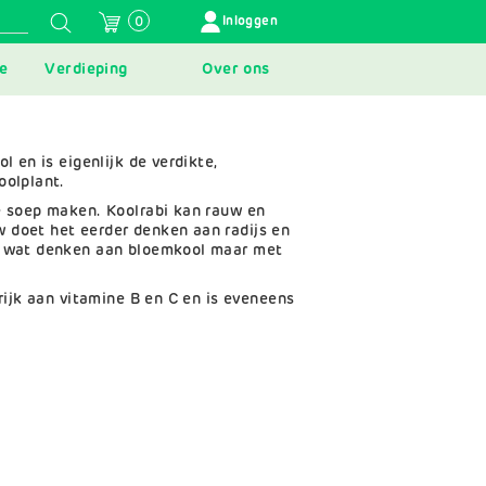
GEBRUIKERSMENU
Inloggen
0
e
Verdieping
Over ons
l en is eigenlijk de verdikte,
oolplant.
e soep maken. Koolrabi kan rauw en
 doet het eerder denken aan radijs en
t wat denken aan bloemkool maar met
 rijk aan vitamine B en C en is eveneens