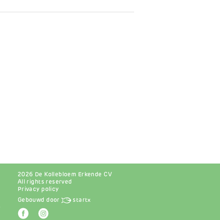
2026 De Kollebloem Erkende CV
All rights reserved
Privacy policy
Gebouwd door
startx
r
Afbeelding
Afbeelding