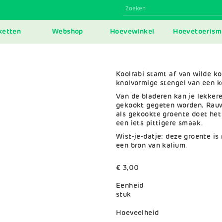
N
ketten
Webshop
Hoevewinkel
Hoevetoerism
IGATION
Koolrabi stamt af van wilde koo
knolvormige stengel van een k
Van de bladeren kan je lekker
gekookt gegeten worden. Rauw
als gekookte groente doet he
een iets pittigere smaak.
Wist-je-datje: deze groente is
een bron van kalium.
€ 3,00
Eenheid
stuk
Variaties
Hoeveelheid