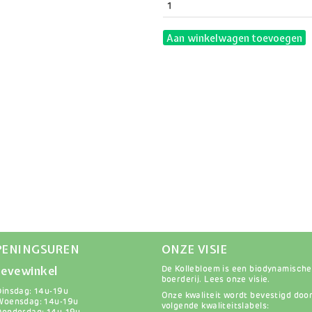
Aan winkelwagen toevoegen
PENINGSUREN
ONZE VISIE
evewinkel
De Kollebloem is een biodynamische
boerderij.
Lees onze visie
.
Dinsdag: 14u-19u
Onze kwaliteit wordt bevestigd doo
Woensdag: 14u-19u
volgende kwaliteitslabels: