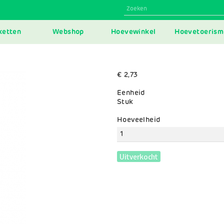
N
ketten
Webshop
Hoevewinkel
Hoevetoerism
IGATION
€ 2,73
Eenheid
Stuk
Variaties
Hoeveelheid
Uitverkocht