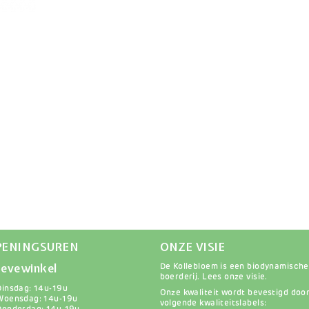
PENINGSUREN
ONZE VISIE
evewinkel
De Kollebloem is een biodynamische
boerderij.
Lees onze visie
.
Dinsdag: 14u-19u
Onze kwaliteit wordt bevestigd doo
Woensdag: 14u-19u
volgende kwaliteitslabels: