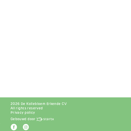
2026 De Kollebloem Erkende CV
All rights reserved
Privacy policy
Gebouwd door
startx
r
Afbeelding
Afbeelding