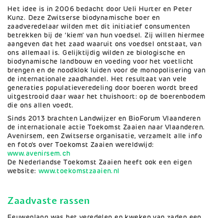
Het idee is in 2006 bedacht door Ueli Hurter en Peter
Kunz. Deze Zwitserse biodynamische boer en
zaadveredelaar wilden met dit initiatief consumenten
betrekken bij de ‘kiem’ van hun voedsel. Zij willen hiermee
aangeven dat het zaad waaruit ons voedsel ontstaat, van
ons allemaal is. Gelijktijdig wilden ze biologische en
biodynamische landbouw en voeding voor het voetlicht
brengen en de noodklok luiden voor de monopolisering van
de internationale zaadhandel. Het resultaat van vele
generaties populatieveredeling door boeren wordt breed
uitgestrooid daar waar het thuishoort: op de boerenbodem
die ons allen voedt.
Sinds 2013 brachten Landwijzer en BioForum Vlaanderen
de internationale actie Toekomst Zaaien naar Vlaanderen.
Avenirsem, een Zwitserse organisatie, verzamelt alle info
en foto's over Toekomst Zaaien wereldwijd:
www.avenirsem.ch
De Nederlandse Toekomst Zaaien heeft ook een eigen
website:
www.toekomstzaaien.nl
Zaadvaste rassen
Eeuwenlang was het veredelen en kweken van zaden een