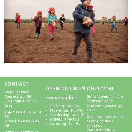
CONTACT
OPENINGSUREN
ONZE VISIE
De Kollebloem
Hoevewinkel
Doornstraat 30
De Kollebloem is een
9550 Sint-Lievens-
biodynamische
Esse
boerderij.
Lees onze
Dinsdag: 14u-19u
visie
.
Woensdag: 14u-19u
Algemeen: 054 34 36
Donderdag: 14u-19u
82
Onze kwaliteit wordt
Vrijdag: 14u-19u
Winkel: 0480 68 42
bevestigd door
Zaterdag: 9u-16u
99
volgende
kwaliteitslabels: