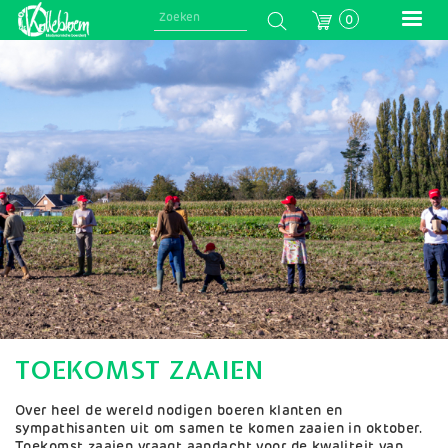
Skip
0
to
main
Afbeelding
navigation
TOEKOMST ZAAIEN
Over heel de wereld nodigen boeren klanten en
sympathisanten uit om samen te komen zaaien in oktober.
Toekomst zaaien vraagt aandacht voor de kwaliteit van