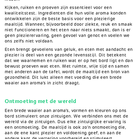
Kijken, ruiken en proeven zijn essentieel voor een
kwaliteitstest. Ingredienten die hun volle aroma konden
ontwikkelen zijn de beste basis voor een plezierige
maaltijd. Wanneer, bijvoorbeeld door ziekte, reuk en smaak
niet functioneren en het eten naar niets smaakt, dan is er
geen plezierervaring, geen gevoel van genot en voelen we
ons zelfs niet voldaan.
Eten brengt gevoelens van geluk, en eten met aandacht en
plezier is deel van een gezonde levensstijl. Dit betekent
dat we waarnemen en ruiken wat er op het bord ligt en dan
bewust proeven wat eten. Met ruimte, vrije tijd en samen
met anderen aan de tafel, wordt de maaltijd een bron van
gezondheid. Dit lukt alleen met voeding die een brede
waaier aan aroma’s in zicht draagt.
Ontmoeting met de wereld
Een brede waaier aan aroma's, vormen en kleuren op ons
bord stimuleert onze zintuigen. We verbinden ons met de
wereld via de zintuigen. Dus elke zintuiglijke ervaring is
een ontmoeting. De maaltijd is ook zo’n ontmoeting die,
aan de ene kant plezier en voldoening geef, en aan de
andere kant de vertering voorbereid en stimuleert,