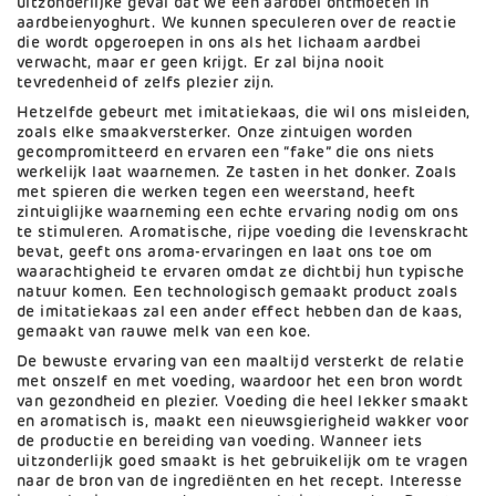
uitzonderlijke geval dat we een aardbei ontmoeten in
aardbeienyoghurt. We kunnen speculeren over de reactie
die wordt opgeroepen in ons als het lichaam aardbei
verwacht, maar er geen krijgt. Er zal bijna nooit
tevredenheid of zelfs plezier zijn.
Hetzelfde gebeurt met imitatiekaas, die wil ons misleiden,
zoals elke smaakversterker. Onze zintuigen worden
gecompromitteerd en ervaren een “fake” die ons niets
werkelijk laat waarnemen. Ze tasten in het donker. Zoals
met spieren die werken tegen een weerstand, heeft
zintuiglijke waarneming een echte ervaring nodig om ons
te stimuleren. Aromatische, rijpe voeding die levenskracht
bevat, geeft ons aroma-ervaringen en laat ons toe om
waarachtigheid te ervaren omdat ze dichtbij hun typische
natuur komen. Een technologisch gemaakt product zoals
de imitatiekaas zal een ander effect hebben dan de kaas,
gemaakt van rauwe melk van een koe.
De bewuste ervaring van een maaltijd versterkt de relatie
met onszelf en met voeding, waardoor het een bron wordt
van gezondheid en plezier. Voeding die heel lekker smaakt
en aromatisch is, maakt een nieuwsgierigheid wakker voor
de productie en bereiding van voeding. Wanneer iets
uitzonderlijk goed smaakt is het gebruikelijk om te vragen
naar de bron van de ingrediënten en het recept. Interesse