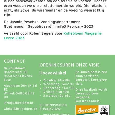
is een basisvoorwaarde om een relatie te voeden. Door te
eten voeden we onze relatie met de wereld. Die relatie is
echt, als zowel de waarnemer en de voeding waarachtig
zijn.
Dr. Jasmin Peschke, Voedingsdepartement,
Goetheanum.Gepubliceerd in info3 February 2023
Vertaald door Ruben Segers voor
Kollebloem Magazine
Lente 2023
CONTACT
OPENINGSUREN
ONZE VISIE
De Kollebloem
Hoevewinkel
Doornstraat 30
De Kollebloem is een
9550 Sint-Lievens-
biodynamische
Esse
boerderij.
Lees onze
Dinsdag: 14u-19u
visie
.
Woensdag: 14u-19u
Algemeen: 054 34 36
Donderdag: 14u-19u
82
Onze kwaliteit wordt
Vrijdag: 14u-19u
Winkel: 0480 68 42
bevestigd door
Zaterdag: 9u-16u
99
volgende
kwaliteitslabels:
info@kollebloem.be
SLUITINGSDAGEN
winkel@kollebloem.be
ZOMER 2026: