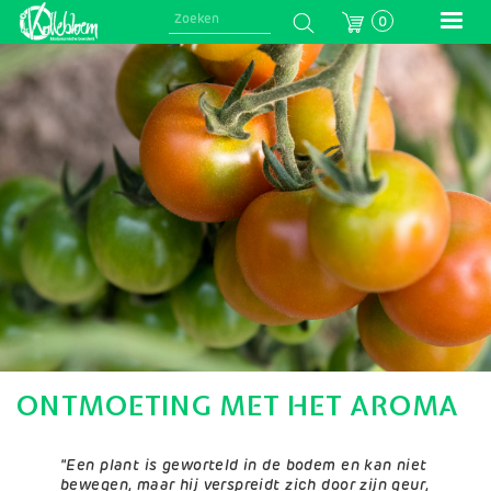
Skip
0
to
main
Afbeelding
navigation
ONTMOETING MET HET AROMA
"Een plant is geworteld in de bodem en kan niet
bewegen, maar hij verspreidt zich door zijn geur,