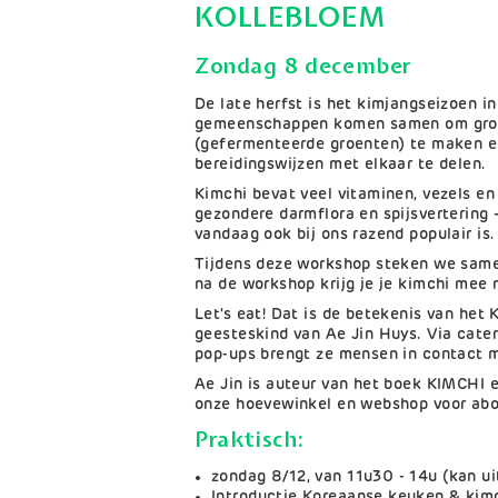
KOLLEBLOEM
Zondag 8 december
De late herfst is het kimjangseizoen in
gemeenschappen komen samen om grot
(gefermenteerde groenten) te maken 
bereidingswijzen met elkaar te delen.
Kimchi bevat veel vitaminen, vezels en
gezondere darmflora en spijsvertering
vandaag ook bij ons razend populair is.
Tijdens deze workshop steken we sam
na de workshop krijg je je kimchi mee 
Let's eat! Dat is de betekenis van he
geesteskind van Ae Jin Huys. Via cater
pop-ups brengt ze mensen in contact 
Ae Jin is auteur van het boek KIMCHI
onze hoevewinkel en webshop voor abo
Praktisch:
zondag 8/12, van 11u30 - 14u (kan u
Introductie Koreaanse keuken & kim