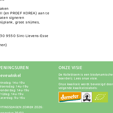
maken
HI (en PROEF KOREA) aan te
laten signeren
nijplank, groot snijmes,
 30 9550 Sint-Lievens-Esse
nen
)
PENINGSUREN
ONZE VISIE
evewinkel
De Kollebloem is een biodynamische
boerderij.
Lees onze visie
.
Dinsdag: 14u-19u
Onze kwaliteit wordt bevestigd doo
Woensdag: 14u-19u
volgende kwaliteitslabels:
Donderdag: 14u-19u
Vrijdag: 14u-19u
Zaterdag: 9u-16u
UITINGSDAGEN ZOMER 2026: