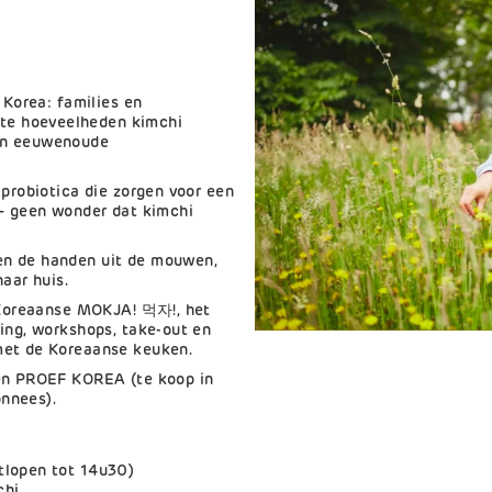
 Korea: families en
e hoeveelheden kimchi
en eeuwenoude
 probiotica die zorgen voor een
 – geen wonder dat kimchi
en de handen uit de mouwen,
naar huis.
t Koreaanse MOKJA! 먹자!, het
ing, workshops, take-out en
met de Koreaanse keuken.
 en PROEF KOREA (te koop in
nnees).
itlopen tot 14u30)
chi