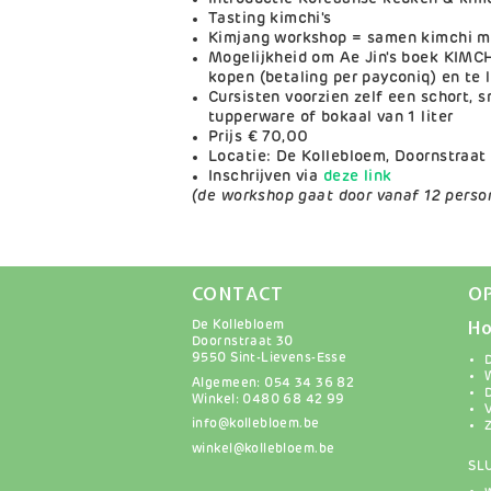
Tasting kimchi's
Kimjang workshop = samen kimchi 
Mogelijkheid om Ae Jin's boek KIMC
kopen (betaling per payconiq) en te 
Cursisten voorzien zelf een schort, s
tupperware of bokaal van 1 liter
Prijs € 70,00
Locatie: De Kollebloem, Doornstraat
Inschrijven via
deze
link
(de workshop gaat door vanaf 12 perso
CONTACT
O
Ho
De Kollebloem
Doornstraat 30
9550 Sint-Lievens-Esse
Algemeen: 054 34 36 82
Winkel: 0480 68 42 99
info@kollebloem.be
winkel@kollebloem.be
SL