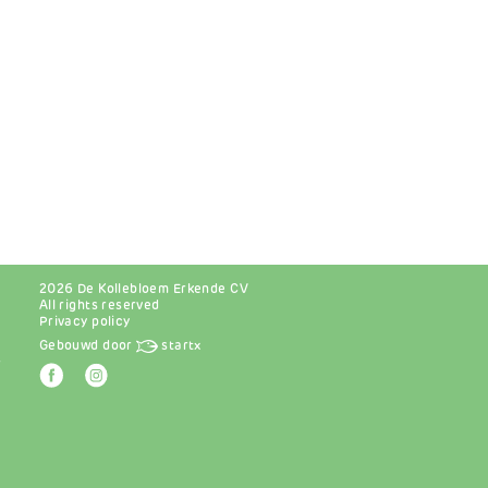
2026 De Kollebloem Erkende CV
All rights reserved
Privacy policy
Gebouwd door
startx
r
Afbeelding
Afbeelding