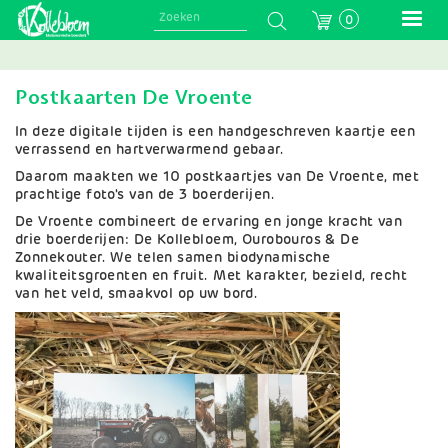
Skip
0
to
main
navigation
Postkaarten De Vroente
In deze digitale tijden is een handgeschreven kaartje een
verrassend en hartverwarmend gebaar.
Daarom maakten we 10 postkaartjes van De Vroente, met
prachtige foto's van de 3 boerderijen.
De Vroente combineert de ervaring en jonge kracht van
drie boerderijen: De Kollebloem, Ourobouros & De
Zonnekouter. We telen samen biodynamische
kwaliteitsgroenten en fruit. Met karakter, bezield, recht
van het veld, smaakvol op uw bord.