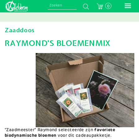
Skip
0
to
main
navigation
Zaaddoos
RAYMOND'S BLOEMENMIX
"Zaadmeester" Raymond selecteerde zijn
favoriete
biodynamische bloemen
voor dit cadeaupakketje.