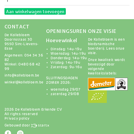
Aan winkelwagen toevoegen
CONTACT
OPENINGSUREN
ONZE VISIE
De Kollebloem
Hoevewinkel
Doornstraat 30
De Kollebloem is een
9550 Sint-Lievens-
biodynamische
Esse
boerderij.
Lees onze
Dinsdag: 14u-19u
visie
.
Woensdag: 14u-19u
Algemeen: 054 34 36
Donderdag: 14u-19u
82
Onze kwaliteit wordt
Vrijdag: 14u-19u
Winkel: 0480 68 42
bevestigd door
Zaterdag: 9u-16u
99
volgende
kwaliteitslabels:
info@kollebloem.be
SLUITINGSDAGEN
winkel@kollebloem.be
ZOMER 2026:
woensdag 29/07
zaterdag 29/08
2026 De Kollebloem Erkende CV
All rights reserved
Privacy policy
Gebouwd door
startx
Afbeelding
Afbeelding