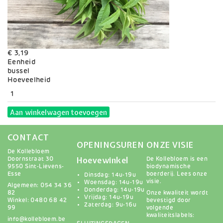
€ 3,19
Eenheid
bussel
Variaties
Hoeveelheid
Aan winkelwagen toevoegen
CONTACT
OPENINGSUREN
ONZE VISIE
De Kollebloem
Hoevewinkel
Doornstraat 30
De Kollebloem is een
9550 Sint-Lievens-
biodynamische
Esse
boerderij.
Lees onze
Dinsdag: 14u-19u
visie
.
Woensdag: 14u-19u
Algemeen: 054 34 36
Donderdag: 14u-19u
82
Onze kwaliteit wordt
Vrijdag: 14u-19u
Winkel: 0480 68 42
bevestigd door
Zaterdag: 9u-16u
99
volgende
kwaliteitslabels:
info@kollebloem.be