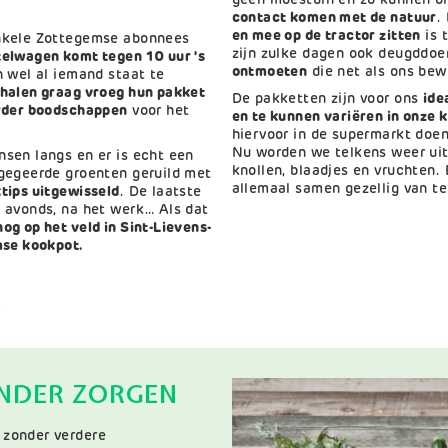
geen moestuin en zo kunnen on
contact komen met de natuur
.
en mee op de tractor zitten
is 
enkele Zottegemse abonnees
zijn zulke dagen ook deugddo
elwagen komt tegen 10 uur 's
ontmoeten
die net als ons bew
 wel al iemand staat te
halen graag vroeg hun pakket
De pakketten zijn voor ons
ide
erder boodschappen
voor het
en te kunnen variëren in onze 
hiervoor in de supermarkt doen
Nu worden we telkens weer ui
sen langs en er is echt een
knollen, blaadjes en vruchten.
gegeerde groenten geruild met
allemaal samen gezellig van te
tips uitgewisseld
. De laatste
 avonds, na het werk… Als dat
g op het veld in Sint-Lievens-
mse kookpot.
)
ONDER ZORGEN
Afbeelding
 zonder verdere