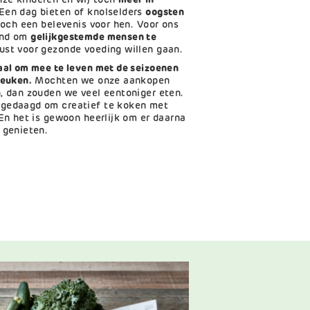
ze kinderen en wij toch
meer in
 Een dag bieten of knolselders
oogsten
toch een belevenis voor hen. Voor ons
end om
gelijkgestemde mensen te
ust voor gezonde voeding willen gaan.
aal om mee te leven met de seizoenen
keuken.
Mochten we onze aankopen
, dan zouden we veel eentoniger eten.
tgedaagd om creatief te koken met
 En het is gewoon heerlijk om er daarna
 genieten.