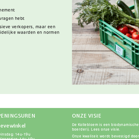
nnement
 vragen hebt
ssieve verkopers, maar een
idelijke waarden en normen
PENINGSUREN
ONZE VISIE
evewinkel
De Kollebloem is een biodynamische
boerderij.
Lees onze visie
.
Dinsdag: 14u-19u
Onze kwaliteit wordt bevestigd doo