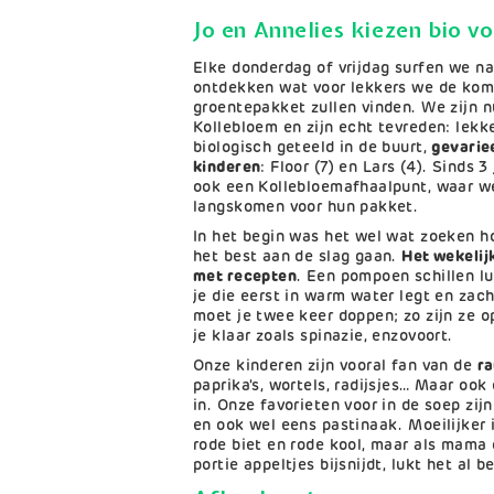
Jo en Annelies kiezen bio v
Elke donderdag of vrijdag surfen we n
ontdekken wat voor lekkers we de kom
groentepakket zullen vinden. We zijn 
Kollebloem en zijn echt tevreden: lekke
biologisch geteeld in de buurt,
gevarie
kinderen
: Floor (7) en Lars (4). Sinds 
ook een Kollebloemafhaalpunt, waar we
langskomen voor hun pakket.
In het begin was het wel wat zoeken 
het best aan de slag gaan.
Het wekelij
met recepten
. Een pompoen schillen lu
je die eerst in warm water legt en zac
moet je twee keer doppen; zo zijn ze 
je klaar zoals spinazie, enzovoort.
Onze kinderen zijn vooral fan van de
r
paprika's, wortels, radijsjes… Maar ook
in. Onze favorieten voor in de soep zi
en ook wel eens pastinaak. Moeilijker 
rode biet en rode kool, maar als mama 
portie appeltjes bijsnijdt, lukt het al be