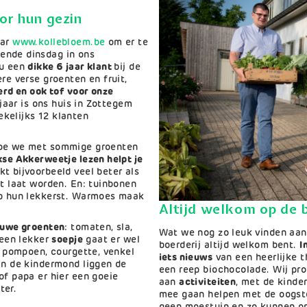
oor hun gezin
aar
www.kollebloem.be
om er te
ende dinsdag in ons
nu een
dikke 6 jaar klant
bij de
re verse groenten en fruit,
erd en ook tof voor onze
3 jaar is ons huis in Zottegem
kelijks 12 klanten
hoe we met sommige groenten
kse Akkerweetje lezen helpt je
kt bijvoorbeeld veel beter als
ht laat worden. En: tuinbonen
op hun lekkerst. Warmoes maak
Altijd welkom op de b
auwe groenten
: tomaten, sla,
Wat we nog zo leuk vinden aan 
 een lekker
soepje
gaat er wel
boerderij altijd welkom bent.
I
jn pompoen, courgette, venkel
iets nieuws
van een heerlijke 
in de kindermond liggen de
een reep biochocolade. Wij pro
of papa er hier een goeie
aan
activiteiten
, met de kinder
ter.
mee gaan helpen met de oogstd