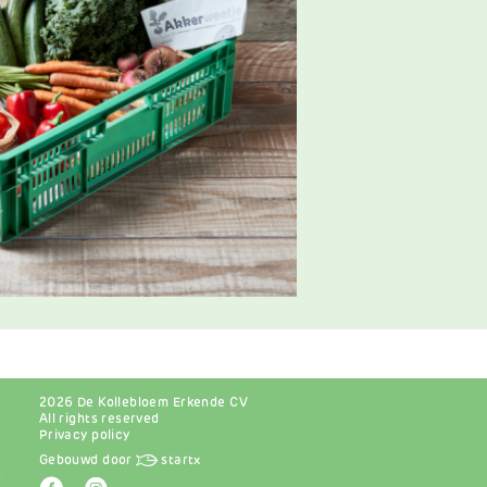
2026 De Kollebloem Erkende CV
All rights reserved
Privacy policy
Gebouwd door
startx
r
Afbeelding
Afbeelding