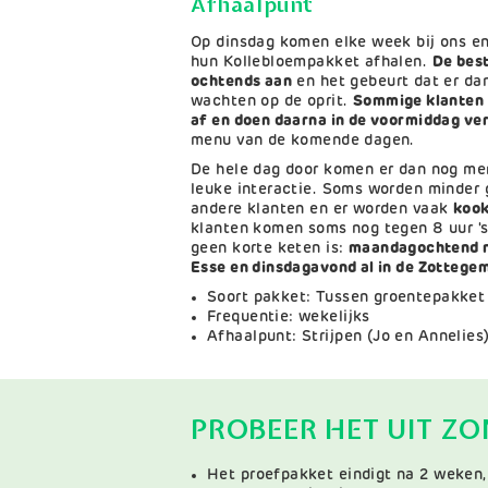
Afhaalpunt
Op dinsdag komen elke week bij ons 
hun Kollebloempakket afhalen.
De best
ochtends aan
en het gebeurt dat er dan
wachten op de oprit.
Sommige klanten 
af en doen daarna in de voormiddag v
menu van de komende dagen.
De hele dag door komen er dan nog men
leuke interactie. Soms worden minder 
andere klanten en er worden vaak
kook
klanten komen soms nog tegen 8 uur 's
geen korte keten is:
maandagochtend no
Esse en dinsdagavond al in de Zottege
Soort pakket: Tussen groentepakket
Frequentie: wekelijks
Afhaalpunt: Strijpen (Jo en Annelies
PROBEER HET UIT Z
Het proefpakket eindigt na 2 weken,