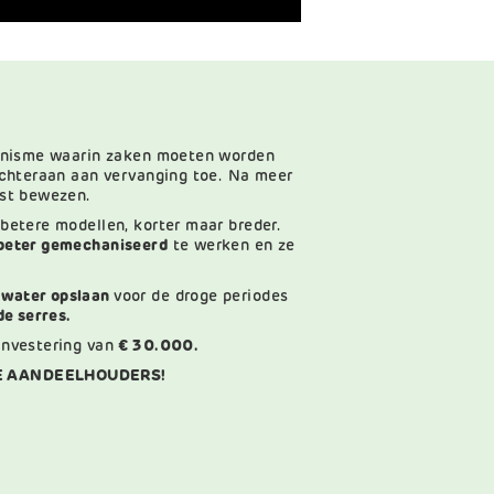
ganisme waarin zaken moeten worden
achteraan aan vervanging toe. Na meer
nst bewezen.
betere modellen, korter maar breder.
beter gemechaniseerd
te werken en ze
 water opslaan
voor de droge periodes
de serres.
investering van
€ 30.000.
E AANDEELHOUDERS!