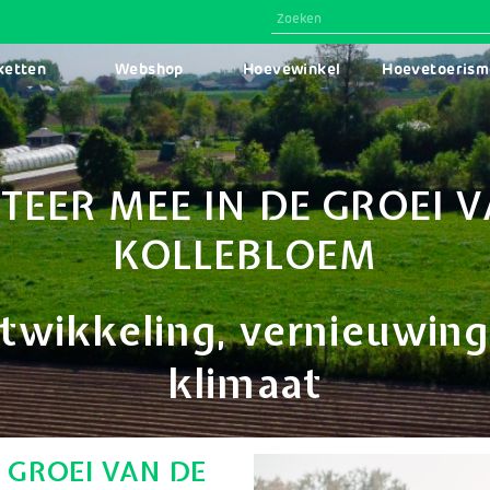
N
ketten
Webshop
Hoevewinkel
Hoevetoerism
IGATION
TEER MEE IN DE GROEI 
KOLLEBLOEM
twikkeling, vernieuwing
klimaat
E GROEI VAN DE