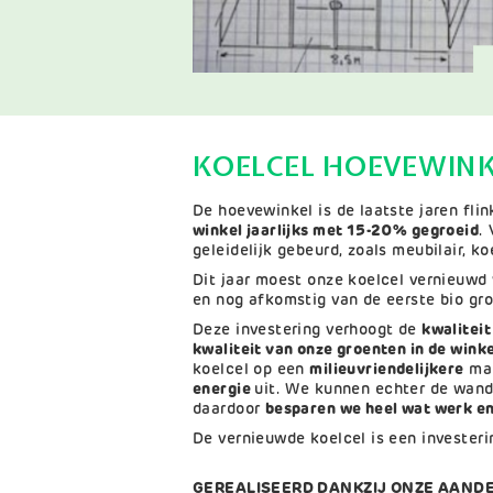
KOELCEL HOEVEWIN
De hoevewinkel is de laatste jaren fli
winkel jaarlijks met 15-20% gegroeid
.
geleidelijk gebeurd, zoals meubilair, k
Dit jaar moest onze koelcel vernieuwd 
en nog afkomstig van de eerste bio gr
Deze investering verhoogt de
kwaliteit
kwaliteit van onze groenten in de wink
koelcel op een
milieuvriendelijkere
man
energie
uit. We kunnen echter de wand
daardoor
besparen we heel wat werk en
De vernieuwde koelcel is een invester
GEREALISEERD DANKZIJ ONZE AAND