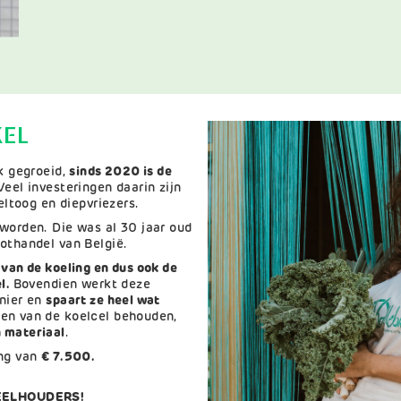
KEL
nk gegroeid,
sinds 2020 is de
 Veel investeringen daarin zijn
oeltoog en diepvriezers.
worden. Die was al 30 jaar oud
oothandel van België.
 van de koeling en dus ook de
el.
Bovendien werkt deze
ier en
spaart ze heel wat
en van de koelcel behouden,
 materiaal
.
ing van
€ 7.500.
EELHOUDERS!