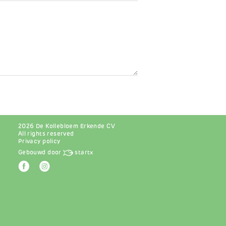
2026 De Kollebloem Erkende CV
All rights reserved
Privacy policy
Gebouwd door
startx
r
Afbeelding
Afbeelding