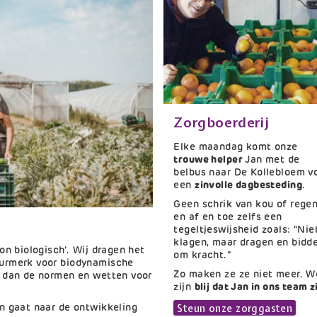
Zorgboerderij
Titel
Tekst
Elke maandag komt onze
trouwe helper
Jan met de
belbus naar De Kollebloem v
een
zinvolle dagbesteding
.
Geen schrik van kou of rege
en af en toe zelfs een
tegeltjeswijsheid zoals: “Nie
klagen, maar dragen en bidd
on biologisch’. Wij dragen het
om kracht.”
eurmerk voor biodynamische
Zo maken ze ze niet meer. W
t dan de normen en wetten voor
zijn
blij dat Jan in ons team z
Link
Steun onze zorggasten
n gaat naar de ontwikkeling