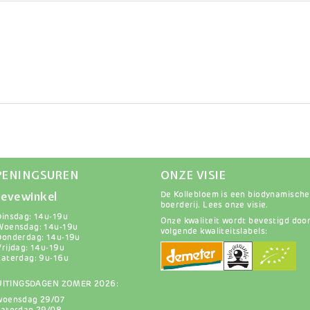
PENINGSUREN
ONZE VISIE
evewinkel
De Kollebloem is een biodynamische
boerderij.
Lees onze visie
.
Dinsdag: 14u-19u
Onze kwaliteit wordt bevestigd doo
Woensdag: 14u-19u
volgende kwaliteitslabels:
Donderdag: 14u-19u
Vrijdag: 14u-19u
Zaterdag: 9u-16u
UITINGSDAGEN ZOMER 2026:
woensdag 29/07