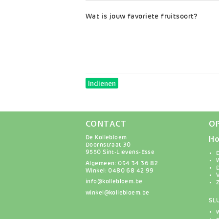
Wat is jouw favoriete fruitsoort?
Indienen
CONTACT
O
Ho
De Kollebloem
Doornstraat 30
9550 Sint-Lievens-Esse
Algemeen: 054 34 36 82
Winkel: 0480 68 42 99
info@kollebloem.be
winkel@kollebloem.be
SL