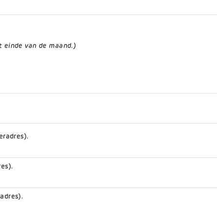
t einde van de maand.)
eradres).
res).
adres).