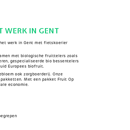
ET WERK IN GENT
 het werk in Gent met fietskoerier
amen met biologische fruittelers zoals
eren, gespecialiseerde bio bessentelers
uid Europees biofruit.
lebloem ook zorgboerderij. Onze
tpakketten. Met een pakket Fruit Op
iale economie.
nbegrepen