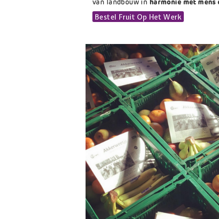
van landbouw in
harmonie met mens 
Link
Bestel Fruit Op Het Werk