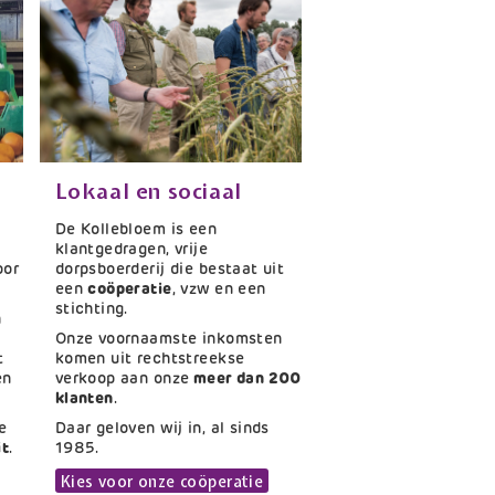
Lokaal en sociaal
Titel
Tekst
De Kollebloem is een
klantgedragen, vrije
oor
dorpsboerderij die bestaat uit
een
coöperatie
, vzw en een
stichting.
n
Onze voornaamste inkomsten
t
komen uit rechtstreekse
en
verkoop aan onze
meer dan 200
klanten
.
e
Daar geloven wij in, al sinds
it
.
1985.
Link
Kies voor onze coöperatie