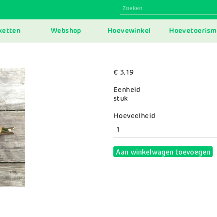
N
ketten
Webshop
Hoevewinkel
Hoevetoerism
IGATION
€ 3,19
Eenheid
stuk
Variaties
Hoeveelheid
Aan winkelwagen toevoegen