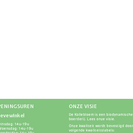
PENINGSUREN
ONZE VISIE
evewinkel
De Kollebloem is een biodynamische
boerderij.
Lees onze visie
.
Dinsdag: 14u-19u
Onze kwaliteit wordt bevestigd doo
Woensdag: 14u-19u
volgende kwaliteitslabels: