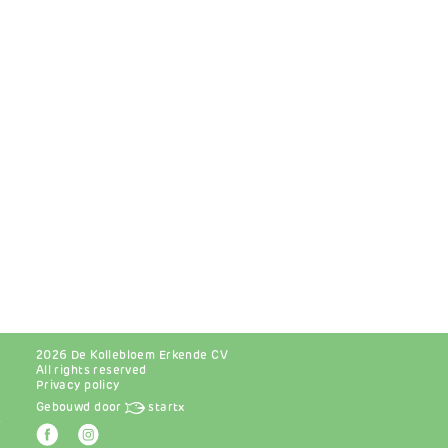
2026 De Kollebloem Erkende CV
All rights reserved
Privacy policy
Gebouwd door
startx
r
Afbeelding
Afbeelding