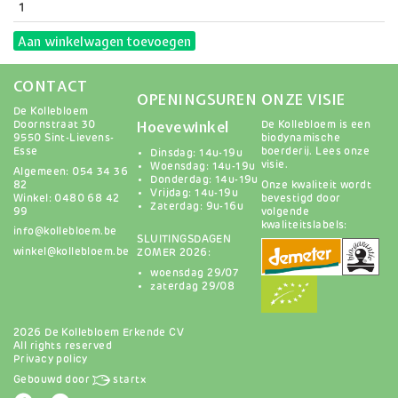
Aan winkelwagen toevoegen
CONTACT
OPENINGSUREN
ONZE VISIE
De Kollebloem
Hoevewinkel
Doornstraat 30
De Kollebloem is een
9550 Sint-Lievens-
biodynamische
Esse
boerderij.
Lees onze
Dinsdag: 14u-19u
visie
.
Woensdag: 14u-19u
Algemeen: 054 34 36
Donderdag: 14u-19u
82
Onze kwaliteit wordt
Vrijdag: 14u-19u
Winkel: 0480 68 42
bevestigd door
Zaterdag: 9u-16u
99
volgende
kwaliteitslabels:
info@kollebloem.be
SLUITINGSDAGEN
winkel@kollebloem.be
ZOMER 2026:
woensdag 29/07
zaterdag 29/08
2026 De Kollebloem Erkende CV
All rights reserved
Privacy policy
Gebouwd door
startx