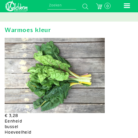
Skip
0
to
main
navigation
Warmoes kleur
€ 3,28
Eenheid
bussel
Variaties
Hoeveelheid