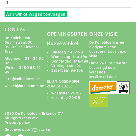
Aan winkelwagen toevoegen
CONTACT
OPENINGSUREN
ONZE VISIE
De Kollebloem
Hoevewinkel
Doornstraat 30
De Kollebloem is een
9550 Sint-Lievens-
biodynamische
Esse
boerderij.
Lees onze
Dinsdag: 14u-19u
visie
.
Woensdag: 14u-19u
Algemeen: 054 34 36
Donderdag: 14u-19u
82
Onze kwaliteit wordt
Vrijdag: 14u-19u
Winkel: 0480 68 42
bevestigd door
Zaterdag: 9u-16u
99
volgende
kwaliteitslabels:
info@kollebloem.be
SLUITINGSDAGEN
winkel@kollebloem.be
ZOMER 2026:
woensdag 29/07
zaterdag 29/08
2026 De Kollebloem Erkende CV
All rights reserved
Privacy policy
Gebouwd door
startx