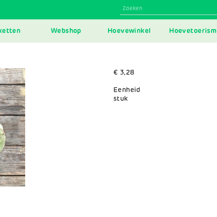
N
ketten
Webshop
Hoevewinkel
Hoevetoerism
IGATION
€ 3,28
Eenheid
stuk
Variaties