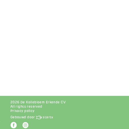
2026 De Kollebloem Erkende CV
All rights reserved
Privacy policy
Gebouwd door
startx
r
Afbeelding
Afbeelding