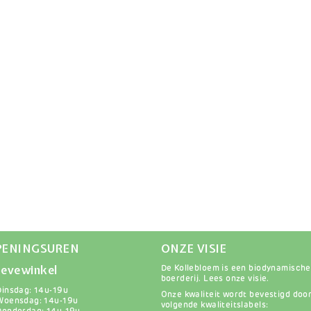
PENINGSUREN
ONZE VISIE
evewinkel
De Kollebloem is een biodynamische
boerderij.
Lees onze visie
.
Dinsdag: 14u-19u
Onze kwaliteit wordt bevestigd doo
Woensdag: 14u-19u
volgende kwaliteitslabels: