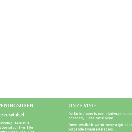
PENINGSUREN
ONZE VISIE
evewinkel
De Kollebloem is een biodynamische
boerderij.
Lees onze visie
.
Dinsdag: 14u-19u
Onze kwaliteit wordt bevestigd doo
Woensdag: 14u-19u
volgende kwaliteitslabels: