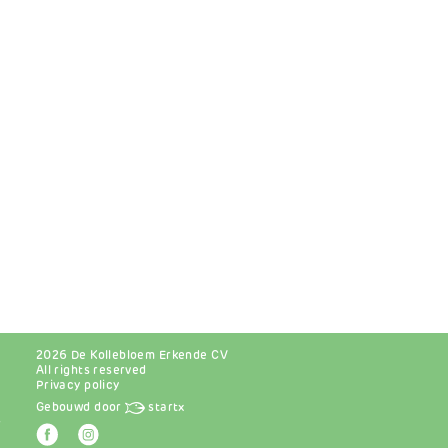
2026 De Kollebloem Erkende CV
All rights reserved
Privacy policy
Gebouwd door
startx
r
Afbeelding
Afbeelding