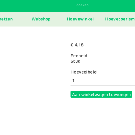
N
ketten
Webshop
Hoevewinkel
Hoevetoerism
IGATION
€ 4,18
Eenheid
Stuk
Variaties
Hoeveelheid
Aan winkelwagen toevoegen