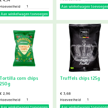
Prijs
€ 4,34
Aan winkelwagen toevoege
Hoeveelheid
Aan winkelwagen toevoegen
Tortilla corn chips
Truffels chips 125g
250g
Prijs
€ 2,96
Prijs
€ 3,68
Hoeveelheid
Hoeveelheid
Aan winkelwagen toevoegen
Aan winkelwagen toevoege