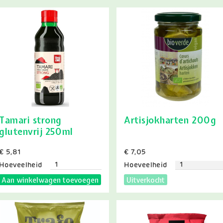
Tamari strong
Artisjokharten 200g
glutenvrij 250ml
Prijs
€ 5,81
Prijs
€ 7,05
Hoeveelheid
Hoeveelheid
Aan winkelwagen toevoegen
Uitverkocht