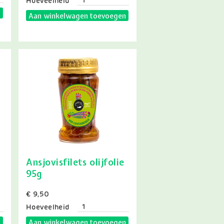
Hoeveelheid
n
Aan winkelwagen toevoegen
Ansjovisfilets olijfolie
95g
Prijs
€ 9,50
Hoeveelheid
n
Aan winkelwagen toevoegen