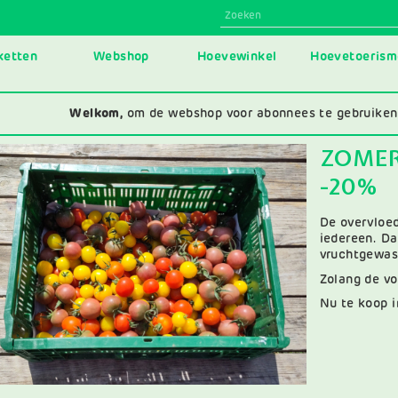
N
ketten
Webshop
Hoevewinkel
Hoevetoerism
IGATION
Welkom,
om de webshop voor abonnees te gebruiken
ZOMER
beelding
-20%
De overvloe
iedereen. D
vruchtgewass
Zolang de vo
Nu te koop 