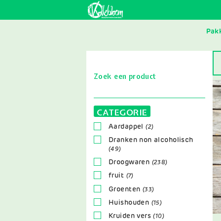
Skip
to
main
MAI
navigation
Pak
NAV
Zoek een product
Af
CATEGORIE
Aardappel
(2)
Dranken non alcoholisch
(49)
Droogwaren
(238)
fruit
(7)
Groenten
(33)
Huishouden
(15)
Kruiden vers
(10)