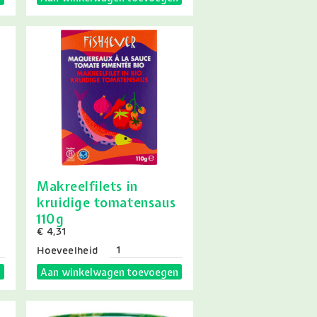
Makreelfilets in
kruidige tomatensaus
110g
Prijs
€ 4,31
Hoeveelheid
n
Aan winkelwagen toevoegen