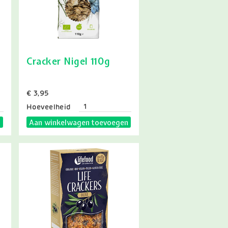
Cracker Nigel 110g
Prijs
€ 3,95
Hoeveelheid
n
Aan winkelwagen toevoegen