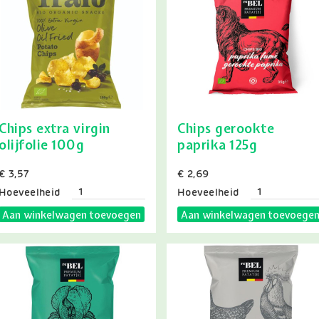
Chips extra virgin
Chips gerookte
olijfolie 100g
paprika 125g
Prijs
€ 3,57
Prijs
€ 2,69
Hoeveelheid
Hoeveelheid
Aan winkelwagen toevoegen
Aan winkelwagen toevoege