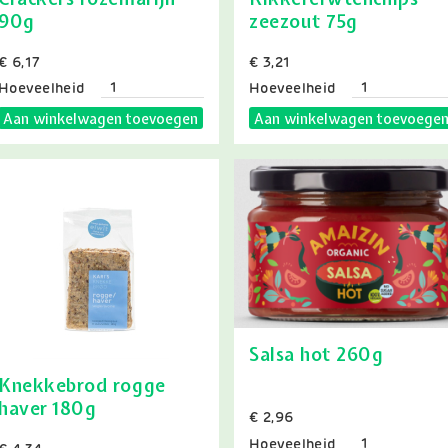
90g
zeezout 75g
Prijs
€ 6,17
Prijs
€ 3,21
Hoeveelheid
Hoeveelheid
Aan winkelwagen toevoegen
Aan winkelwagen toevoege
Salsa hot 260g
Knekkebrod rogge
haver 180g
Prijs
€ 2,96
Hoeveelheid