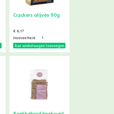
Crackers olijven 90g
Prijs
€ 6,17
Hoeveelheid
n
Aan winkelwagen toevoegen
Knekkebrod boekweit