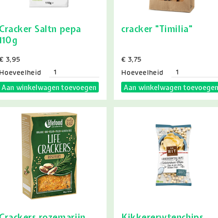
Cracker Saltn pepa
cracker "Timilia"
110g
Prijs
€ 3,95
Prijs
€ 3,75
Hoeveelheid
Hoeveelheid
Aan winkelwagen toevoegen
Aan winkelwagen toevoege
Crackers rozemarijn
Kikkererwtenchips