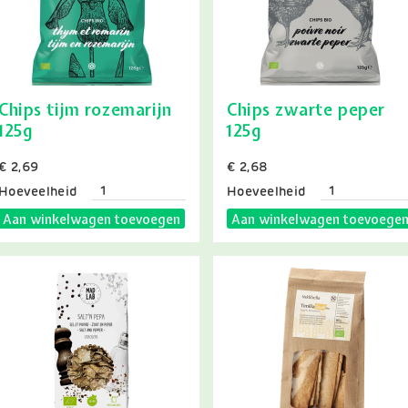
Chips tijm rozemarijn
Chips zwarte peper
125g
125g
Prijs
€ 2,69
Prijs
€ 2,68
Hoeveelheid
Hoeveelheid
Aan winkelwagen toevoegen
Aan winkelwagen toevoege