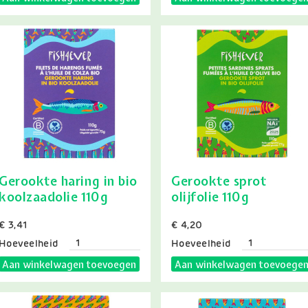
Gerookte haring in bio
Gerookte sprot
koolzaadolie 110g
olijfolie 110g
Prijs
€ 3,41
Prijs
€ 4,20
Hoeveelheid
Hoeveelheid
Aan winkelwagen toevoegen
Aan winkelwagen toevoege