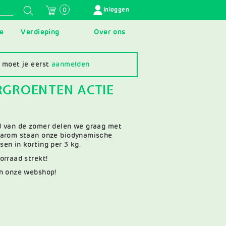
GEBRUIKERSMENU
Inloggen
0
e
Verdieping
Over ons
 moet je eerst
aanmelden
GROENTEN ACTIE
d van de zomer delen we graag met
aarom staan onze biodynamische
en in korting per 3 kg.
orraad strekt!
in onze webshop!