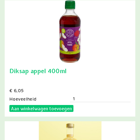
Diksap appel 400ml
Prijs
€ 6,05
Hoeveelheid
Aan winkelwagen toevoegen