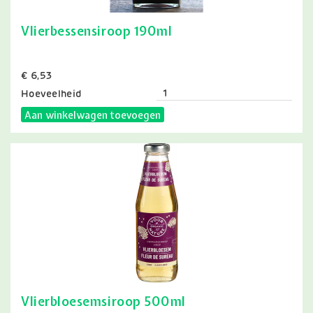
Vlierbessensiroop 190ml
Prijs
€ 6,53
Hoeveelheid
Aan winkelwagen toevoegen
Vlierbloesemsiroop 500ml