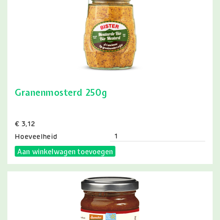
Granenmosterd 250g
Prijs
€ 3,12
Hoeveelheid
Aan winkelwagen toevoegen