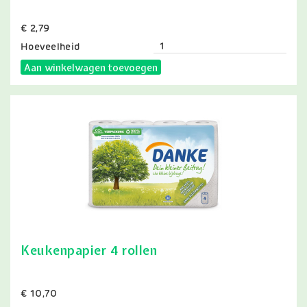
Prijs
€ 2,79
Hoeveelheid
Aan winkelwagen toevoegen
Keukenpapier 4 rollen
Prijs
€ 10,70