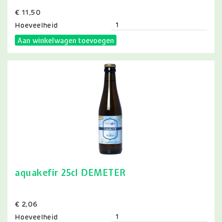
Prijs
€ 11,50
Hoeveelheid
Aan winkelwagen toevoegen
aquakefir 25cl DEMETER
Prijs
€ 2,06
Hoeveelheid