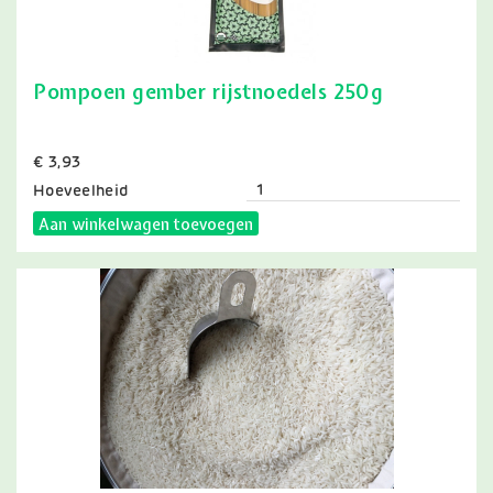
Pompoen gember rijstnoedels 250g
Prijs
€ 3,93
Hoeveelheid
Aan winkelwagen toevoegen