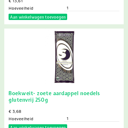
Prijs
€ 13,61
Hoeveelheid
Aan winkelwagen toevoegen
Boekweit- zoete aardappel noedels
glutenvrij 250g
Prijs
€ 3,68
Hoeveelheid
Aan winkelwagen toevoegen