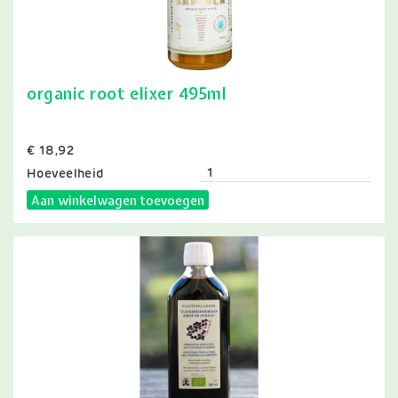
organic root elixer 495ml
Prijs
€ 18,92
Hoeveelheid
Aan winkelwagen toevoegen