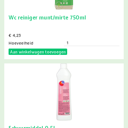
Wc reiniger munt/mirte 750ml
Prijs
€ 4,23
Hoeveelheid
Aan winkelwagen toevoegen