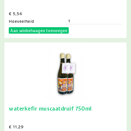
Prijs
€ 5,54
Hoeveelheid
Aan winkelwagen toevoegen
waterkefir muscaatdruif 750ml
Prijs
€ 11,29