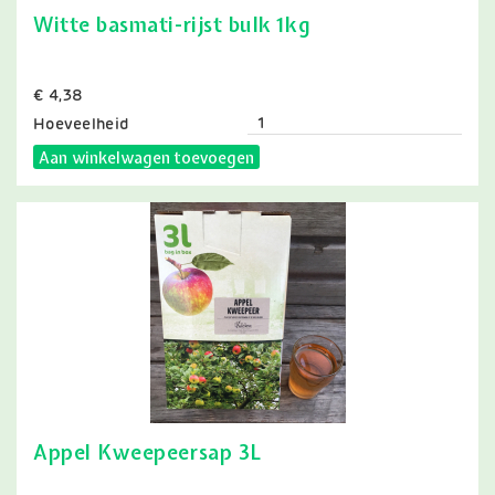
Witte basmati-rijst bulk 1kg
Prijs
€ 4,38
Hoeveelheid
Aan winkelwagen toevoegen
Appel Kweepeersap 3L