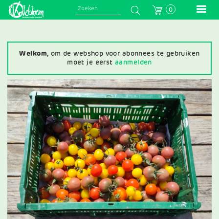
Skip
0
to
main
navigation
Welkom,
om de webshop voor abonnees te gebruiken
moet je eerst
aanmelden
Afbeelding