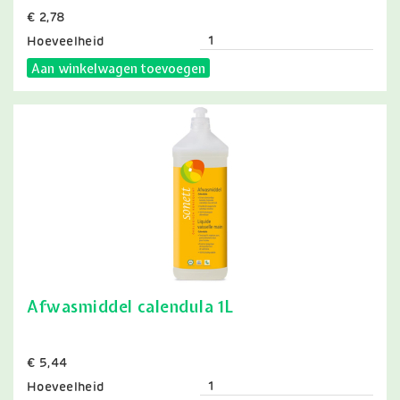
Prijs
€ 2,78
Hoeveelheid
Aan winkelwagen toevoegen
Afwasmiddel calendula 1L
Prijs
€ 5,44
Hoeveelheid