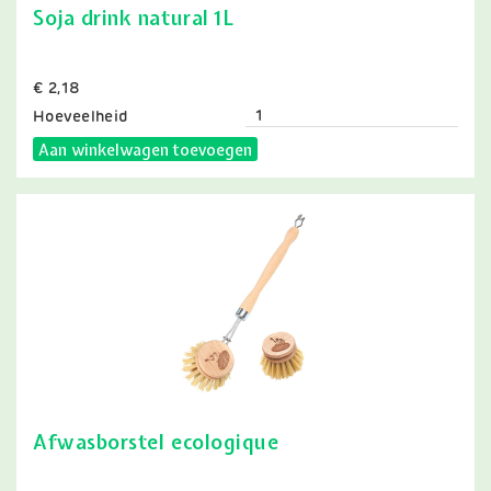
Soja drink natural 1L
Prijs
€ 2,18
Hoeveelheid
Aan winkelwagen toevoegen
Afwasborstel ecologique