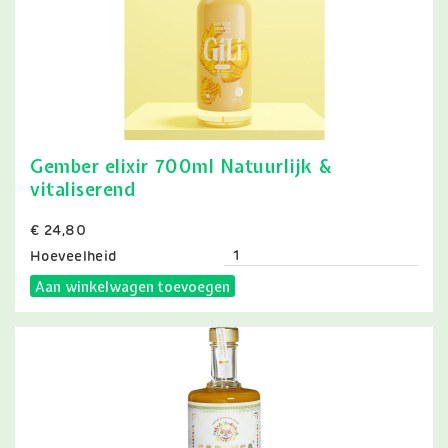
Gember elixir 700ml Natuurlijk &
vitaliserend
Prijs
€ 24,80
Hoeveelheid
Aan winkelwagen toevoegen