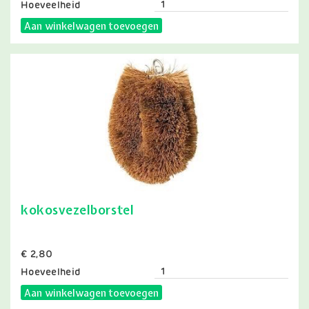
Hoeveelheid
Aan winkelwagen toevoegen
kokosvezelborstel
Prijs
€ 2,80
Hoeveelheid
Aan winkelwagen toevoegen