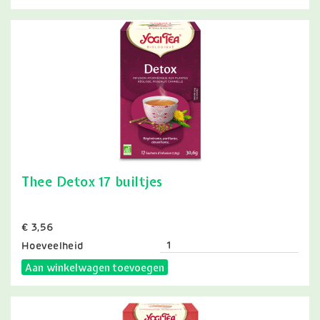
Thee Detox 17 builtjes
Prijs
€ 3,56
Hoeveelheid
Aan winkelwagen toevoegen