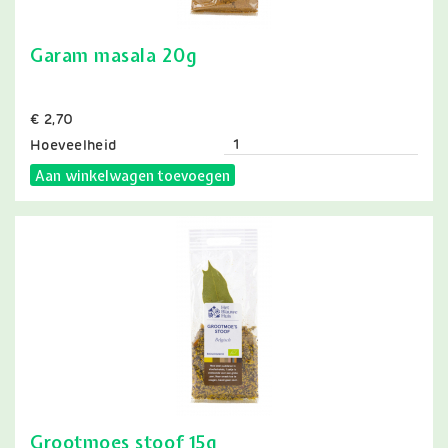
Garam masala 20g
Prijs
€ 2,70
Hoeveelheid
Aan winkelwagen toevoegen
Grootmoes stoof 15g