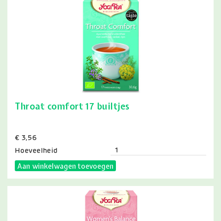
Throat comfort 17 builtjes
Prijs
€ 3,56
Hoeveelheid
Aan winkelwagen toevoegen