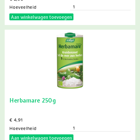
Hoeveelheid
Aan winkelwagen toevoegen
Herbamare 250g
Prijs
€ 4,91
Hoeveelheid
Aan winkelwagen toevoegen