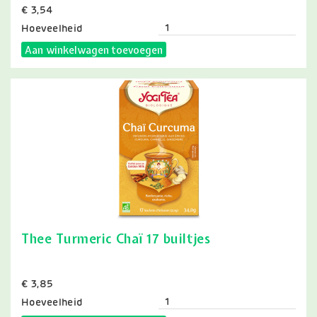
Prijs
€ 3,54
Hoeveelheid
Aan winkelwagen toevoegen
Thee Turmeric Chaï 17 builtjes
Prijs
€ 3,85
Hoeveelheid