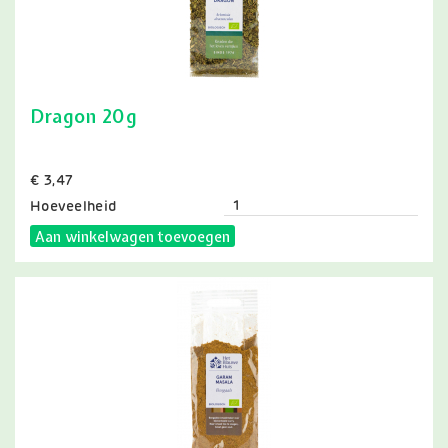
Dragon 20g
Prijs
€ 3,47
Hoeveelheid
Aan winkelwagen toevoegen