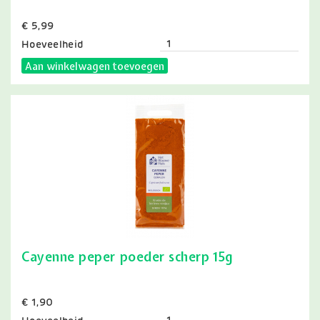
Prijs
€ 5,99
Hoeveelheid
Aan winkelwagen toevoegen
Cayenne peper poeder scherp 15g
Prijs
€ 1,90