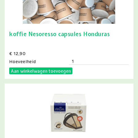
koffie Nesoresso capsules Honduras
Prijs
€ 12,90
Hoeveelheid
Aan winkelwagen toevoegen