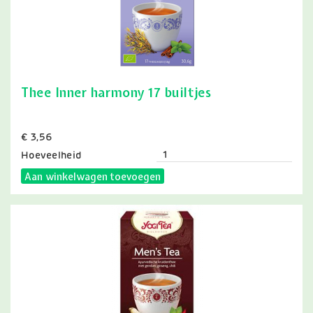
Thee Inner harmony 17 builtjes
Prijs
€ 3,56
Hoeveelheid
Aan winkelwagen toevoegen