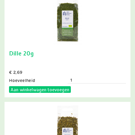
Dille 20g
Prijs
€ 2,69
Hoeveelheid
Aan winkelwagen toevoegen