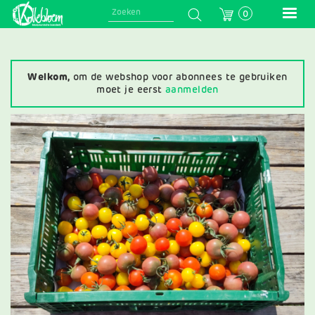
Skip
0
to
main
navigation
Welkom,
om de webshop voor abonnees te gebruiken
moet je eerst
aanmelden
Afbeelding