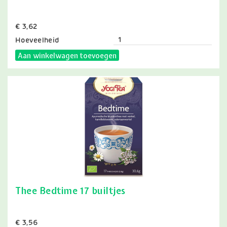
Prijs
€ 3,62
Hoeveelheid
Aan winkelwagen toevoegen
Thee Bedtime 17 builtjes
Prijs
€ 3,56