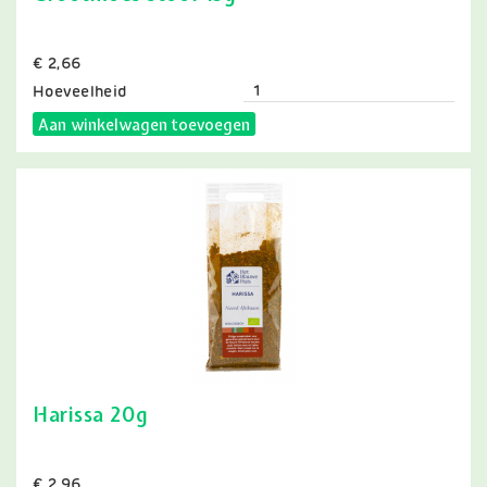
Prijs
€ 2,66
Hoeveelheid
Aan winkelwagen toevoegen
Harissa 20g
Prijs
€ 2,96