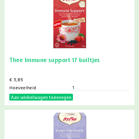
Thee Immune support 17 builtjes
Prijs
€ 3,85
Hoeveelheid
Aan winkelwagen toevoegen