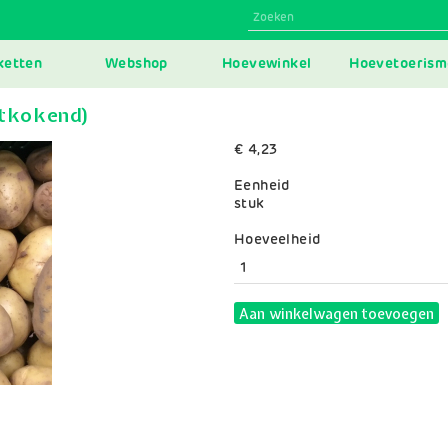
N
ketten
Webshop
Hoevewinkel
Hoevetoerism
IGATION
stkokend)
€ 4,23
Eenheid
stuk
Variaties
Hoeveelheid
Aan winkelwagen toevoegen