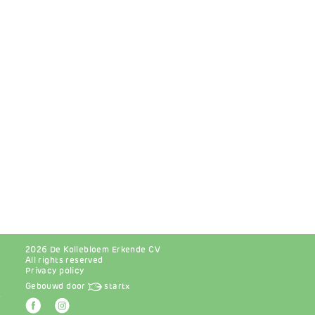
2026 De Kollebloem Erkende CV
All rights reserved
Privacy policy
Gebouwd door
startx
r
Afbeelding
Afbeelding