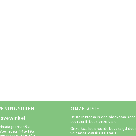
PENINGSUREN
ONZE VISIE
evewinkel
De Kollebloem is een biodynamische
boerderij.
Lees onze visie
.
Dinsdag: 14u-19u
Onze kwaliteit wordt bevestigd doo
Woensdag: 14u-19u
volgende kwaliteitslabels: