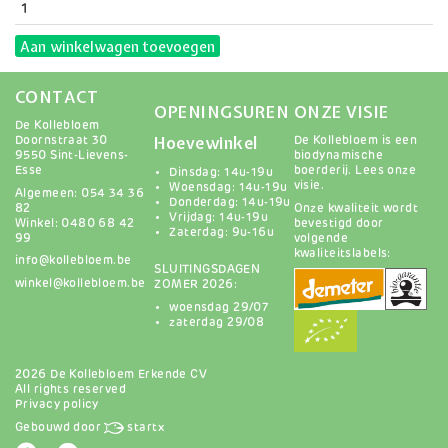
Aan winkelwagen toevoegen
CONTACT
OPENINGSUREN
ONZE VISIE
De Kollebloem
Hoevewinkel
Doornstraat 30
De Kollebloem is een
9550 Sint-Lievens-
biodynamische
Esse
boerderij.
Lees onze
Dinsdag: 14u-19u
visie
.
Woensdag: 14u-19u
Algemeen: 054 34 36
Donderdag: 14u-19u
82
Onze kwaliteit wordt
Vrijdag: 14u-19u
Winkel: 0480 68 42
bevestigd door
Zaterdag: 9u-16u
99
volgende
kwaliteitslabels:
info@kollebloem.be
SLUITINGSDAGEN
winkel@kollebloem.be
ZOMER 2026:
woensdag 29/07
zaterdag 29/08
2026 De Kollebloem Erkende CV
All rights reserved
Privacy policy
Gebouwd door
startx