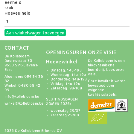
Eenheid
stuk
Variaties
Hoeveelheid
Aan winkelwagen toevoegen
CONTACT
OPENINGSUREN
ONZE VISIE
De Kollebloem
Hoevewinkel
Doornstraat 30
De Kollebloem is een
9550 Sint-Lievens-
biodynamische
Esse
boerderij.
Lees onze
Dinsdag: 14u-19u
visie
.
Woensdag: 14u-19u
Algemeen: 054 34 36
Donderdag: 14u-19u
82
Onze kwaliteit wordt
Vrijdag: 14u-19u
Winkel: 0480 68 42
bevestigd door
Zaterdag: 9u-16u
99
volgende
kwaliteitslabels:
info@kollebloem.be
SLUITINGSDAGEN
winkel@kollebloem.be
ZOMER 2026:
woensdag 29/07
zaterdag 29/08
2026 De Kollebloem Erkende CV