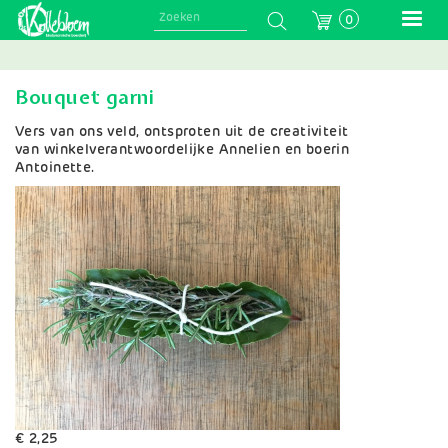
Skip
0
to
main
navigation
Bouquet garni
Vers van ons veld, ontsproten uit de creativiteit
van winkelverantwoordelijke Annelien en boerin
Antoinette.
€ 2,25