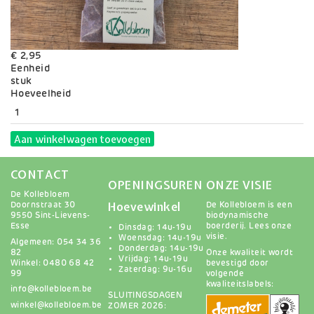
€ 2,95
Eenheid
stuk
Variaties
Hoeveelheid
Aan winkelwagen toevoegen
CONTACT
OPENINGSUREN
ONZE VISIE
De Kollebloem
Hoevewinkel
Doornstraat 30
De Kollebloem is een
9550 Sint-Lievens-
biodynamische
Esse
boerderij.
Lees onze
Dinsdag: 14u-19u
visie
.
Woensdag: 14u-19u
Algemeen: 054 34 36
Donderdag: 14u-19u
82
Onze kwaliteit wordt
Vrijdag: 14u-19u
Winkel: 0480 68 42
bevestigd door
Zaterdag: 9u-16u
99
volgende
kwaliteitslabels:
info@kollebloem.be
SLUITINGSDAGEN
winkel@kollebloem.be
ZOMER 2026: